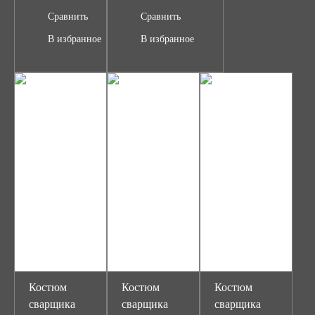
Сравнить
Сравнить
В избранное
В избранное
Костюм
Костюм
Костюм
сварщика
сварщика
сварщика