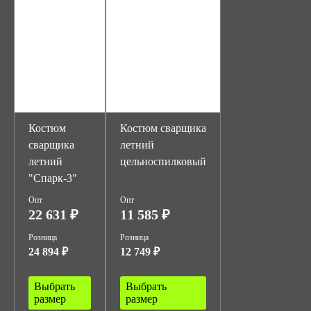
Костюм
Костюм сварщика
сварщика
летний
летний
цельноспилковый
"Спарк-3"
Опт
Опт
22 631 ₽
11 585 ₽
Розница
Розница
24 894 ₽
12 749 ₽
Выбрать
Выбрать
размер
размер