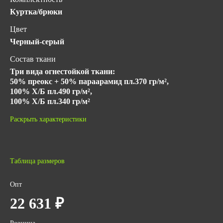
Куртка/брюки
Цвет
Черный-серый
Состав ткани
Три вида огнестойкой ткани:
50% преокс + 50% параарамид пл.370 гр/м²,
100% Х/Б пл.490 гр/м²,
100% Х/Б пл.340 гр/м²
Подкладка
Раскрыть характеристики
100% ХБ пл.340 гр/м²
Класс защиты
3
Таблица размеров
Гарантийный срок хранения
Опт
5 лет с даты изготовления (при соблюдении условий
22 631 ₽
хранения)
ГОСТ