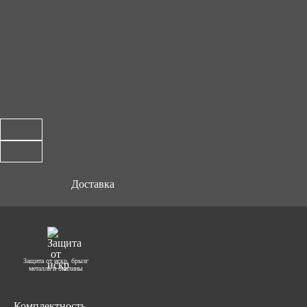
Доставка
Защита от искр, брызг
металла и окалины
Комплектность