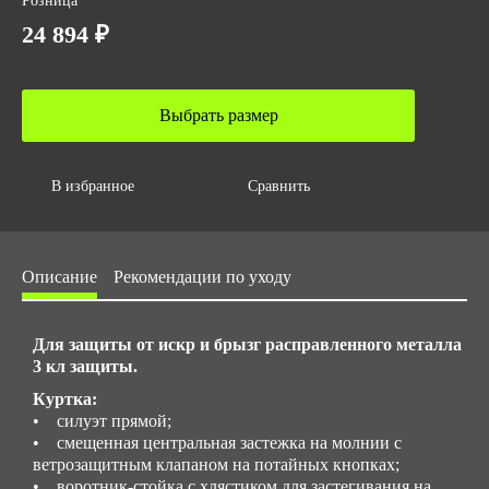
Розница
ГОСТ 12.4.250-2019
24 894 ₽
ТР ТС 019/2011
Количество в упаковке
10
Выбрать размер
Вес за ед,кг
2.7
В избранное
Сравнить
Объем за ед,м3
0.01155
Объем упаковки,м3
Описание
Рекомендации по уходу
0.1155
Размер/ рост
Для защиты от искр и брызг расправленного металла
Стандартные размеры: с 44 до 62 / Рост: 158-188
3 кл защиты.
Нестандартные размеры: с 40 до 42, и с 64 до 78 / Рост: с
Куртка:
194 до 200
• силуэт прямой;
• смещенная центральная застежка на молнии с
ветрозащитным клапаном на потайных кнопках;
• воротник-стойка с хлястиком для застегивания на