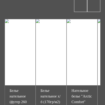
Белье
Белье
Нательное
Н
нательное
нательное х/
белье "Arctic
б
(футер 260
б (170гр/м2)
Comfort"
(