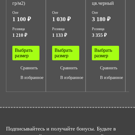
гр/м2)
цв.черный
Опт
Опт
Опт
О
1 100 ₽
1 030 ₽
3 180 ₽
1
Розница
Розница
Розница
Р
1 210 ₽
1 133 ₽
3 355 ₽
1
Выбрать
Выбрать
Выбрать
размер
размер
размер
Сравнить
Сравнить
Сравнить
В избранное
В избранное
В избранное
Подписывайтесь и получайте бонусы. Будьте в