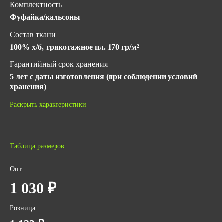
Комплектность
Фуфайка/кальсоны
Состав ткани
100% х/б, трикотажное пл. 170 гр/м²
Гарантийный срок хранения
5 лет с даты изготовления (при соблюдении условий
хранения)
ГОСТ
Раскрыть характеристики
ГОСТ 31408-2009
Вес за ед,кг
0.4
Таблица размеров
Объем за ед,м3
Опт
0.002
1 030 ₽
Размер/ рост
с 44 до 70 / с 158 до 200
Розница