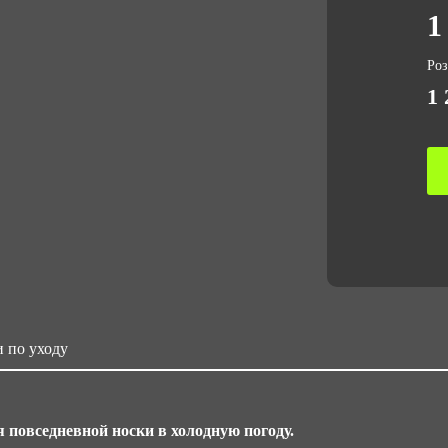
1
Об
0.
Ро
1 
Ра
Ст
15
Не
64 
 по уходу
я повседневной носки в холодную погоду.