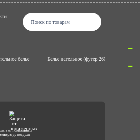
кты
Поиск по товарам
тельное белье
Белье нательное (футер 260 гр/м2)
щита от пониженных
температур воздуха