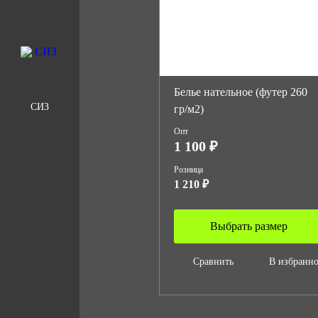
Белье нательное (футер 260
СИЗ
гр/м2)
Опт
1 100 ₽
Розница
1 210 ₽
Выбрать размер
Сравнить
В избранн