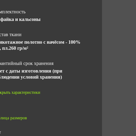
мплектность
файка и кальсоны
став ткани
икотажное полотно с начёсом - 100%
, пл.260 гр/м²
рантийный срок хранения
лет с даты изготовления (при
блюдении условий хранения)
СТ
крыть характеристики
 ТС 019/2011
СТ 31408-2009
лица размеров
 за ед,кг
т