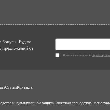
 бонусы. Будьте
х предложений от
Я даю свое согласие на
обработку пер
ата
Статьи
Контакты
едства индивидуальной защиты
Защитная спецодежда
Спецобувь