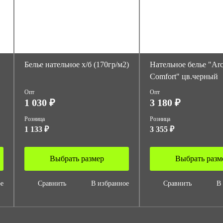
Белье нательное х/б (170гр/м2)
Нательное белье "Arc
Comfort" цв.черный
Опт
Опт
1 030 ₽
3 180 ₽
Розница
Розница
1 133 ₽
3 355 ₽
Выбрать размер
Выбрать разм
ое
Сравнить
В избранное
Сравнить
В