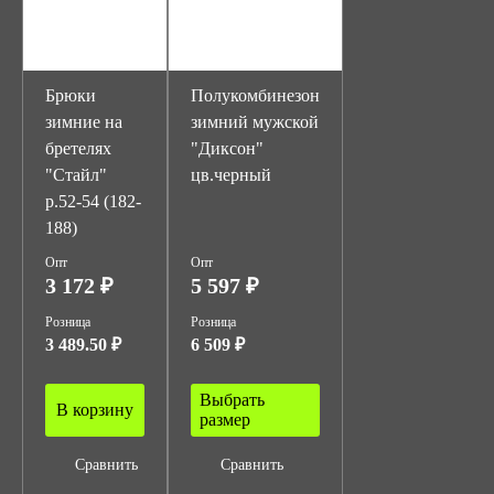
Брюки
Полукомбинезон
зимние на
зимний мужской
бретелях
"Диксон"
"Стайл"
цв.черный
р.52-54 (182-
188)
Опт
Опт
3 172 ₽
5 597 ₽
Розница
Розница
3 489.50 ₽
6 509 ₽
Выбрать
В корзину
размер
Сравнить
Сравнить