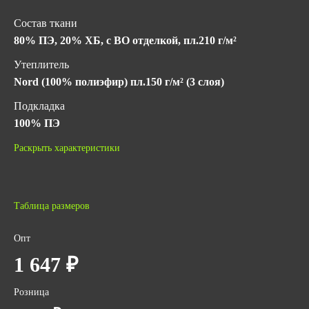
Состав ткани
80% ПЭ, 20% ХБ, с ВО отделкой, пл.210 г/м²
Утеплитель
Nord (100% полиэфир) пл.150 г/м² (3 слоя)
Подкладка
100% ПЭ
Климатический пояс
Раскрыть характеристики
IV
Класс защиты
3
Таблица размеров
Гарантийный срок хранения
Опт
5 лет с даты изготовления (при соблюдении условий
1 647 ₽
хранения)
ГОСТ
Розница
ГОСТ Р 12.4.236-2011