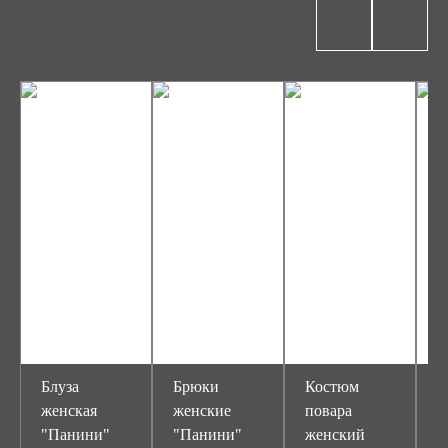
Блуза
Брюки
Костюм
К
женская
женские
повара
п
"Панини"
"Панини"
женский
ж