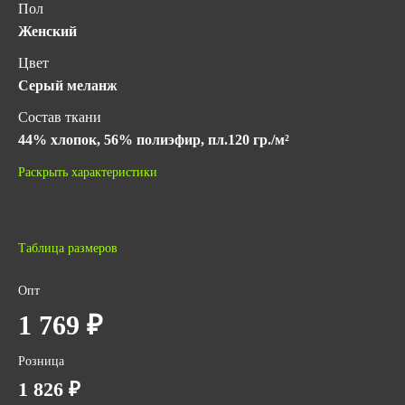
Пол
Женский
Цвет
Серый меланж
Состав ткани
44% хлопок, 56% полиэфир, пл.120 гр./м²
Гарантийный срок хранения
Раскрыть характеристики
5 лет с даты изготовления (при соблюдении условий
хранения)
Защитные свойства
Таблица размеров
От общ. произв облегченная
Опт
ГОСТ
1 769 ₽
ГОСТ 25294-2003
Количество в упаковке
Розница
15
1 826 ₽