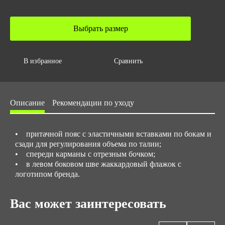
Вес за ед,кг
0.2
Выбрать размер
Объем за ед,м3
0.0005
Объем упаковки,м3
В избранное
Сравнить
0.0075
Размер/ рост
Описание
Рекомендации по уходу
с 40 до 62 / с 158 до 176
• притачной пояс с эластичными вставками по бокам и
сзади для регулирования объема по талии;
• спереди карманы с отрезным бочком;
• в левом боковом шве жаккардовый флажок с
логотипом бренда.
Вас может заинтересовать