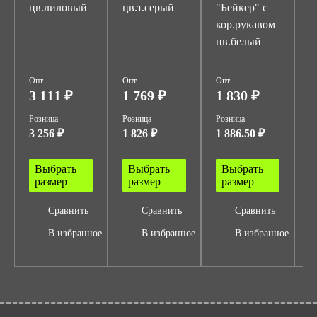
цв.лиловый
цв.т.серый
"Бейкер" с
"
кор.рукавом
ц
цв.белый
с
Опт
Опт
Опт
О
3 111 ₽
1 769 ₽
1 830 ₽
2
Розница
Розница
Розница
Р
3 256 ₽
1 826 ₽
1 886.50 ₽
2
Выбрать
Выбрать
Выбрать
размер
размер
размер
Сравнить
Сравнить
Сравнить
В избранное
В избранное
В избранное