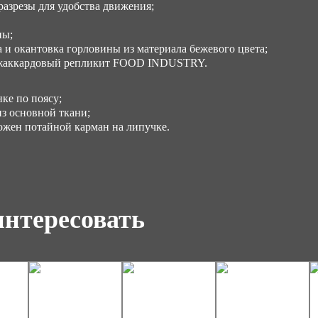
азрезы для удобства движения;
Ра
ны;
с 4
 и окантовка горловины из материала бежевого цвета;
 жаккардовый репликит FOOD INDUSTRY.
ке по поясу;
из основной ткани;
ожен потайной карман на липучке.
интересовать