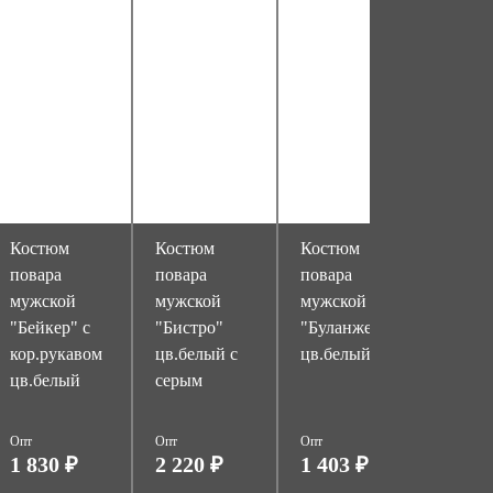
Костюм
Костюм
Костюм
Кост
повара
повара
повара
повар
мужской
мужской
мужской
мужск
"Бейкер" с
"Бистро"
"Буланже"
"ГУР
кор.рукавом
цв.белый с
цв.белый
цв.че
цв.белый
серым
серым
Опт
Опт
Опт
Опт
1 830 ₽
2 220 ₽
1 403 ₽
5 49