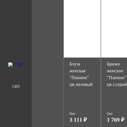
Блуза
Брюки
женская
женские
"Панини"
"Панини"
цв.лиловый
цв.т.серы
СИЗ
Опт
Опт
3 111 ₽
1 769 ₽