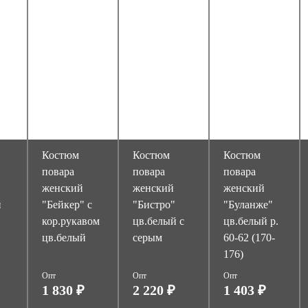
Костюм
Костюм
Костюм
повара
повара
повара
женский
женский
женский
й
"Бейкер" с
"Бистро"
"Буланже"
кор.рукавом
цв.белый с
цв.белый р.
цв.белый
серым
60-62 (170-
176)
Опт
Опт
Опт
1 830 ₽
2 220 ₽
1 403 ₽