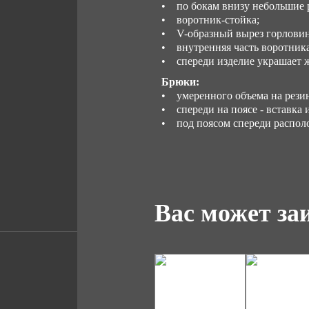
• по бокам внизу небольшие р
• воротник-стойка;
• V-образный вырез горлови
• внутренняя часть воротника
• спереди изделие украшает
Брюки:
• умеренного объема на резин
• спереди на поясе - вставка 
• под поясом спереди распол
Вас может за