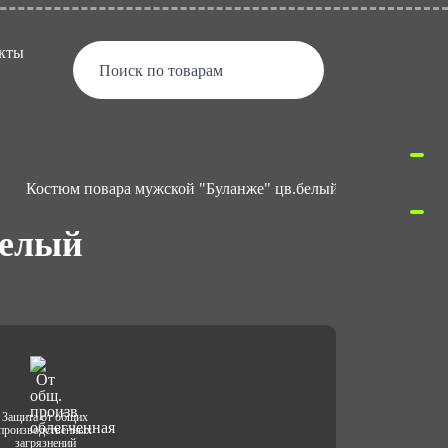
кты
Поиск по товарам
Костюм повара мужской "Буланже" цв.белый
белый
Защита от общих
производственных
загрязнений