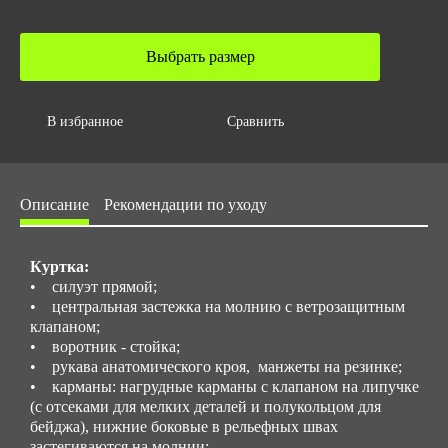
Объем за ед,м3
0.005
Выбрать размер
Объем упаковки,м3
0.02
В избранное
Сравнить
Размер/ рост
Стандартные размеры: с 44 до 62 / Рост: 158-188
Нестандартные размеры: с 40 до 42, и с 64 до 78 / Рост: с
Описание
Рекомендации по уходу
194 до 200
Куртка:
• силуэт прямой;
• центральная застежка на молнию с ветрозащитным
клапаном;
• воротник - стойка;
• рукава анатомического кроя, манжеты на резинке;
• карманы: нагрудные карманы с клапаном на липучке
(с отсеками для мелких деталей и полукольцом для
бейджа), нижние боковые в рельефных швах
застегиваются на молнии;