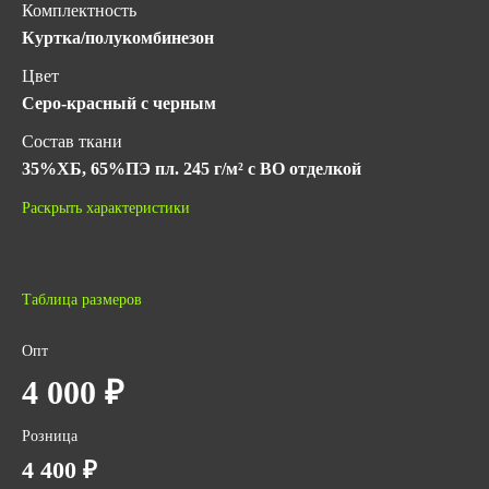
Комплектность
Куртка/полукомбинезон
Цвет
Серо-красный с черным
Состав ткани
35%ХБ, 65%ПЭ пл. 245 г/м² с ВО отделкой
Гарантийный срок хранения
Раскрыть характеристики
5 лет с даты изготовления (при соблюдении условий
хранения)
ГОСТ
Таблица размеров
ТР ТС 019/2011
ГОСТ 12.4.280-2014
Опт
Количество в упаковке
4 000 ₽
4
Розница
Вес за ед,кг
4 400 ₽
1.2