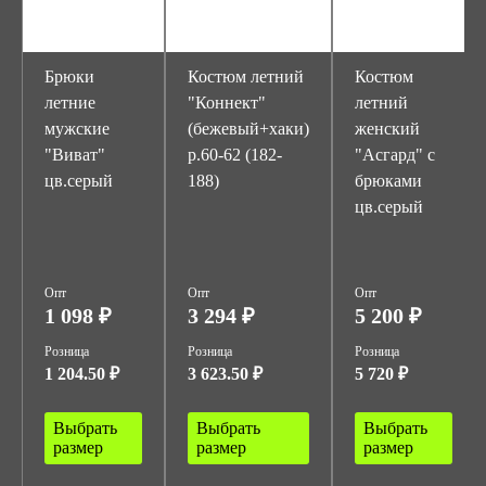
Брюки
Костюм летний
Костюм
летние
"Коннект"
летний
мужские
(бежевый+хаки)
женский
"Виват"
р.60-62 (182-
"Асгард" с
цв.серый
188)
брюками
цв.серый
Опт
Опт
Опт
1 098 ₽
3 294 ₽
5 200 ₽
Розница
Розница
Розница
1 204.50 ₽
3 623.50 ₽
5 720 ₽
Выбрать
Выбрать
Выбрать
размер
размер
размер