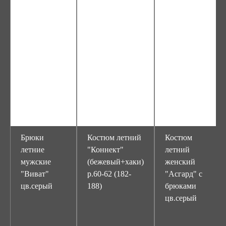
Брюки
Костюм летний
Костюм
летние
"Коннект"
летний
мужские
(бежевый+хаки)
женский
"Виват"
р.60-62 (182-
"Асгард" с
цв.серый
188)
брюками
цв.серый