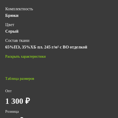
Комплектность
Брюки
Цвет
Серый
Состав ткани
65%ПЭ, 35%ХБ пл. 245 г/м² с ВО отделкой
Гарантийный срок хранения
Раскрыть характеристики
5 лет с даты изготовления (при соблюдении условий
хранения)
ГОСТ
Таблица размеров
ТР ТС 019/2011
ГОСТ 12.4.280-2014
Опт
Количество в упаковке
1 300 ₽
8
Розница
Вес за ед,кг