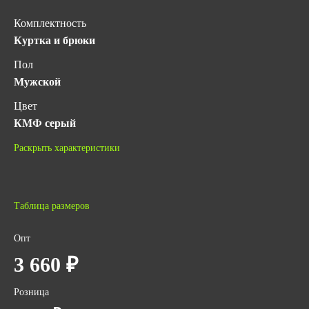
Комплектность
Куртка и брюки
Пол
Мужской
Цвет
КМФ серый
Состав ткани
Раскрыть характеристики
49%ПЭ, 51%ХБ пл. 210 г/м² с ВО пропиткой
Гарантийный срок хранения
5 лет с даты изготовления (при соблюдении условий
Таблица размеров
хранения)
Опт
Защитные свойства
3 660 ₽
Водоотталкивающая отделка
От общ. произв
Защита от истирания
Розница