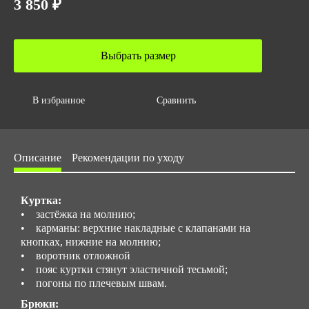
3 850 ₽
ГОСТ
ТР ТС 019/2011
ГОСТ 12.4.280-2014
Выбрать размер
Количество в упаковке
1
Вес за ед,кг
В избранное
Сравнить
1.4
Объем за ед,м3
Описание
Рекомендации по уходу
0.005
Объем упаковки,м3
0.005
Куртка:
• застёжка на молнию;
Размер/ рост
• карманы: верхние накладные с клапанами на
с 48 до 62 / с 170 до 188
кнопках, нижние на молнию;
• воротник отложной
• пояс куртки стянут эластичной тесьмой;
• погоны по плечевым швам.
Брюки: