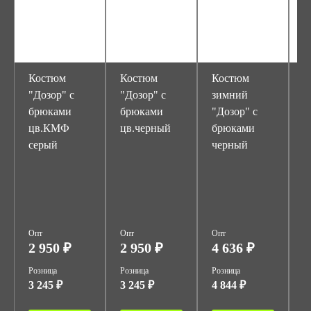
Костюм
Костюм
Костюм
К
"Дозор" с
"Дозор" с
зимний
з
брюками
брюками
"Дозор" с
"
цв.КМФ
цв.черный
брюками
ц
серый
черный
р
1
Опт
Опт
Опт
О
2 950 ₽
2 950 ₽
4 636 ₽
4
Розница
Розница
Розница
Р
3 245 ₽
3 245 ₽
4 844 ₽
4