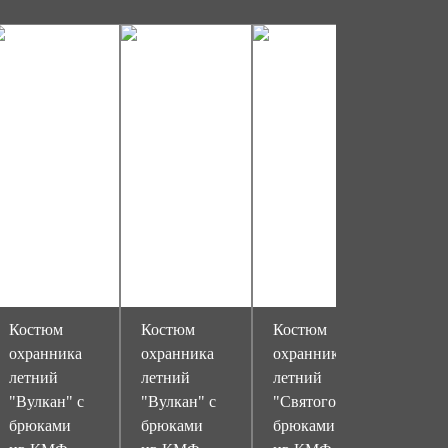
Костюм
Костюм
Костюм
охранника
охранника
охранника
летний
летний
летний
"Вулкан" с
"Вулкан" с
"Святогор" с
брюками
брюками
брюками