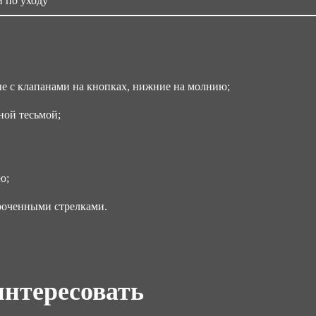
 по уходу
1.4
Об
0.
е с клапанами на кнопках, нижние на молнию;
Об
0.
ной тесьмой;
Ра
с 4
ю;
роченными стрелками.
интересовать