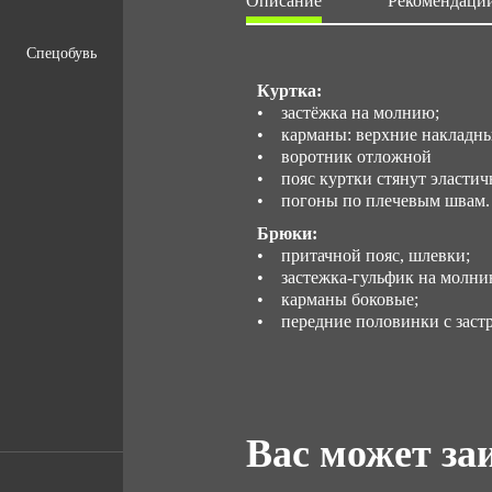
Описание
Рекомендации
Спецобувь
Куртка:
• застёжка на молнию;
• карманы: верхние накладны
• воротник отложной
• пояс куртки стянут эластич
• погоны по плечевым швам.
Брюки:
• притачной пояс, шлевки;
• застежка-гульфик на молни
• карманы боковые;
• передние половинки с заст
Вас может за