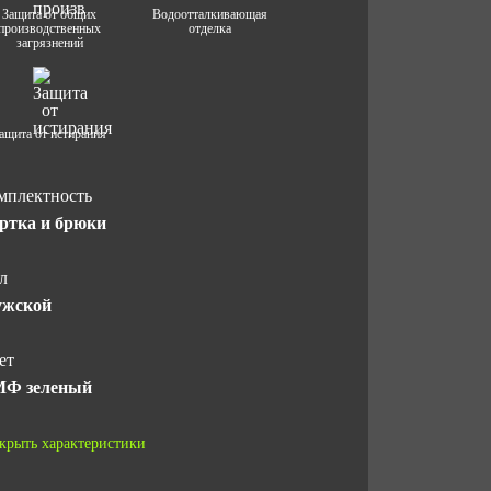
Защита от общих
Водоотталкивающая
производственных
отделка
загрязнений
ащита от истирания
мплектность
ртка и брюки
л
жской
ет
Ф зеленый
став ткани
крыть характеристики
%ПЭ, 51%ХБ пл. 210 г/м² с ВО