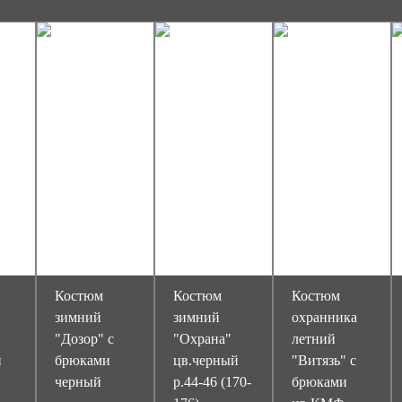
Костюм
Костюм
Костюм
зимний
зимний
охранника
"Дозор" с
"Охрана"
летний
й
брюками
цв.черный
"Витязь" с
черный
р.44-46 (170-
брюками