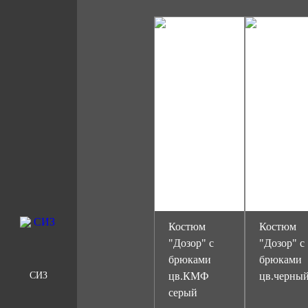
Костюм
Костюм
"Дозор" с
"Дозор" с
брюками
брюками
СИЗ
цв.КМФ
цв.черны
серый