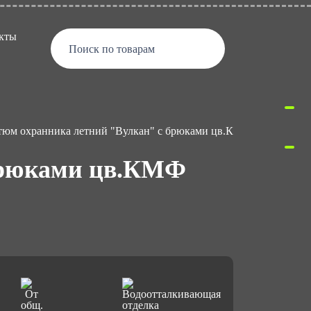
кты
Поиск по товарам
тюм охранника летний "Вулкан" с брюками цв.КМФ зеленый р.48
брюками цв.КМФ