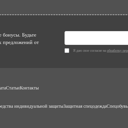
 бонусы. Будьте
х предложений от
Я даю свое согласие на
обработку пер
ата
Статьи
Контакты
едства индивидуальной защиты
Защитная спецодежда
Спецобувь