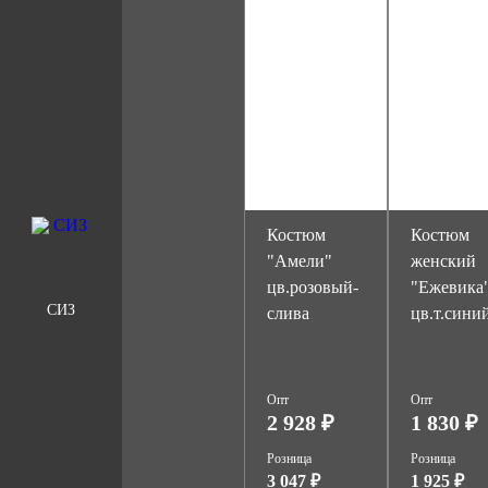
Костюм
Костюм
"Амели"
женский
цв.розовый-
"Ежевика
СИЗ
слива
цв.т.сини
Опт
Опт
2 928 ₽
1 830 ₽
Розница
Розница
3 047 ₽
1 925 ₽