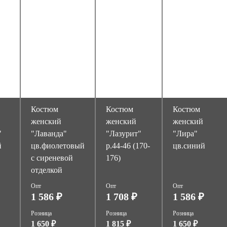
Костюм
Костюм
Костюм
женский
женский
женский
"
"Лаванда"
"Лазурит"
"Лира"
й
цв.фиолетовый
р.44-46 (170-
цв.синий
с сиреневой
176)
отделкой
Опт
Опт
Опт
1 586 ₽
1 708 ₽
1 586 ₽
Розница
Розница
Розница
1 650 ₽
1 815 ₽
1 650 ₽