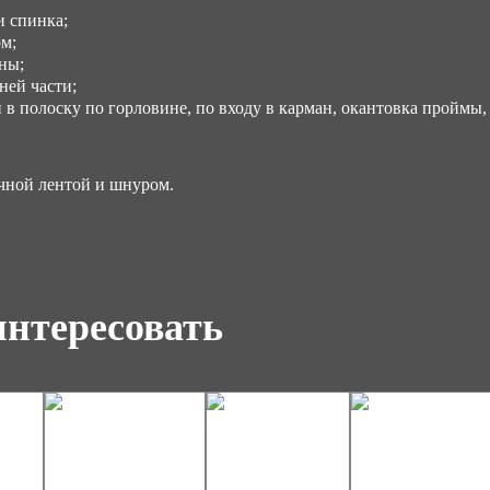
 спинка;
м;
ны;
ей части;
в полоску по горловине, по входу в карман, окантовка проймы, 
чной лентой и шнуром.
интересовать