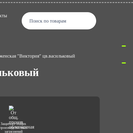
кты
Поиск по товарам
женская "Виктория" цв.васильковый
льковый
Защита от общих
производственных
загрязнений