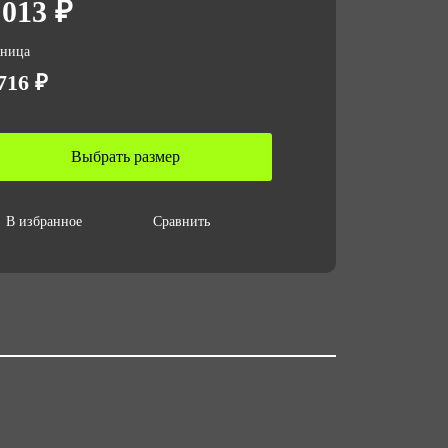
 013 ₽
личество в упаковке
зница
716 ₽
 за ед,кг
Выбрать размер
ъем за ед,м3
002
В избранное
Сравнить
ъем упаковки,м3
002
змер/ рост
0 до 64 / с 158 до 188