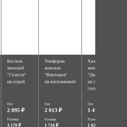
Костюм
Униформа
Халат
женский
женская
женский
"Селеста"
"Виктория"
"Диана"
цв.серый
цв.васильковый
цв.т.синий/
голубой
Опт
Опт
Опт
О
2 895 ₽
2 013 ₽
1 471 ₽
Розница
Розница
Розница
Р
3 179 ₽
1 716 ₽
1 628 ₽
1