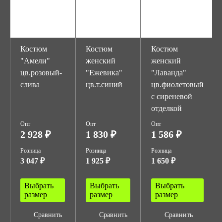
Костюм
Костюм
Костюм
"Амели"
женский
женский
цв.розовый-
"Ежевика"
"Лаванда"
слива
цв.т.синий
цв.фиолетовый
с сиреневой
отделкой
Опт
Опт
Опт
2 928 ₽
1 830 ₽
1 586 ₽
Розница
Розница
Розница
3 047 ₽
1 925 ₽
1 650 ₽
Выбрать
Выбрать
Выбрать
размер
размер
размер
Сравнить
Сравнить
Сравнить