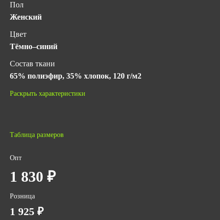
Пол
Женский
Цвет
Тёмно–синий
Состав ткани
65% полиэфир, 35% хлопок, 120 г/м2
Гарантийный срок хранения
Раскрыть характеристики
5 лет с даты изготовления (при соблюдении условий
хранения)
ГОСТ
Таблица размеров
ГОСТ 12.4.280-2014
ТР ТС 019/2011
Опт
Количество в упаковке
1 830 ₽
1
Розница
Вес за ед,кг
1 925 ₽
0.5