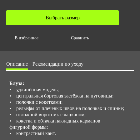
Объем за ед,м3
0.0002
Выбрать размер
Объем упаковки,м3
0.002
В избранное
Сравнить
Размер/ рост
с 40 до 62 / с 158 до 176
Описание
Рекомендации по уходу
Блуза:
• удлинённая модель;
• центральная бортовая застёжка на пуговицы;
• полочки с кокетками;
• рельефы от плечевых швов на полочках и спинке;
• отложной воротник с лацканом;
• кокетка и обтачка накладных карманов
фигурной формы;
• контрастный кант.