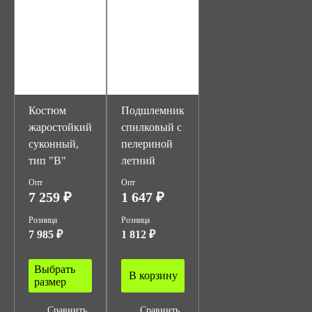
Костюм
Подшлемник
жаростойкий
спилковый с
суконный,
пелериной
тип "В"
летний
Опт
Опт
7 259 ₽
1 647 ₽
Розница
Розница
7 985 ₽
1 812 ₽
Выбрать
В корзину
размер
Сравнить
Сравнить