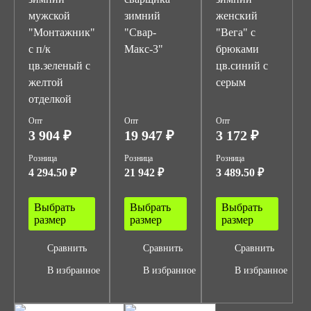
мужской
зимний
женский
"Монтажник"
"Свар-
"Вега" с
с п/к
Макс-3"
брюками
цв.зеленый с
цв.синий с
желтой
серым
отделкой
Опт
Опт
Опт
3 904 ₽
19 947 ₽
3 172 ₽
Розница
Розница
Розница
4 294.50 ₽
21 942 ₽
3 489.50 ₽
Выбрать
Выбрать
Выбрать
размер
размер
размер
Сравнить
Сравнить
Сравнить
В избранное
В избранное
В избранное