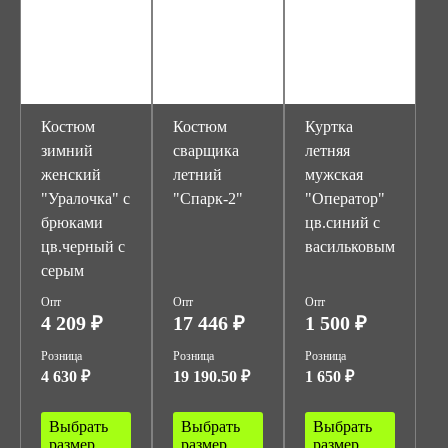
Костюм
Костюм
Куртка
зимний
сварщика
летняя
женский
летний
мужская
"Уралочка" с
"Спарк-2"
"Оператор"
брюками
цв.синий с
цв.черный с
васильковым
серым
Опт
Опт
Опт
4 209 ₽
17 446 ₽
1 500 ₽
Розница
Розница
Розница
4 630 ₽
19 190.50 ₽
1 650 ₽
Выбрать
Выбрать
Выбрать
размер
размер
размер