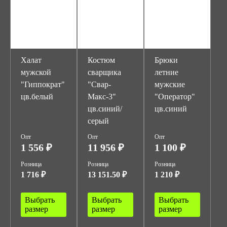
Халат
Костюм
Брюки
мужской
сварщика
летние
"Гиппократ"
"Свар-
мужские
цв.белый
Макс-3"
"Оператор"
цв.синий/
цв.синий
серый
Опт
Опт
Опт
1 556 ₽
11 956 ₽
1 100 ₽
Розница
Розница
Розница
1 716 ₽
13 151.50 ₽
1 210 ₽
Выбрать
Выбрать
Выбрать
размер
размер
размер