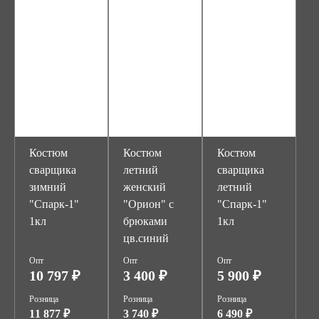
Костюм
Костюм
Костюм
сварщика
летний
сварщика
зимний
женский
летний
"Спарк-1"
"Орион" с
"Спарк-1"
1кл
брюками
1кл
цв.синий
Опт
Опт
Опт
10 797 ₽
3 400 ₽
5 900 ₽
Розница
Розница
Розница
11 877 ₽
3 740 ₽
6 490 ₽