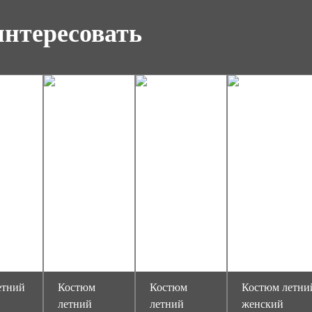
интересовать
етний
Костюм
Костюм
Костюм летни
"
летний
летний
женский