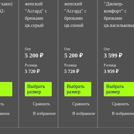
+хаки)
женский
женский
"Джокер-
82-
"Асгард" с
"Асгард" с
комфорт" с
брюками
брюками
брюками
цв.серый
цв.синий
цв.васильков
Опт
Опт
Опт
5 200 ₽
5 200 ₽
3 599 ₽
Розница
Розница
Розница
5 720 ₽
5 720 ₽
3 959 ₽
Выбрать
Выбрать
Выбрать
размер
размер
размер
ть
Сравнить
Сравнить
Сравнить
анное
В избранное
В избранное
В избранно