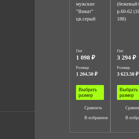
мужские
(бежевый
"Виват"
р.60-62 (1
цв.серый
188)
Опт
Опт
1 098 ₽
3 294 ₽
Розница
Розница
1 204.50 ₽
3 623.50 ₽
Выбрать
Выбрать
размер
размер
Сравнить
Сравни
В избранное
В избр