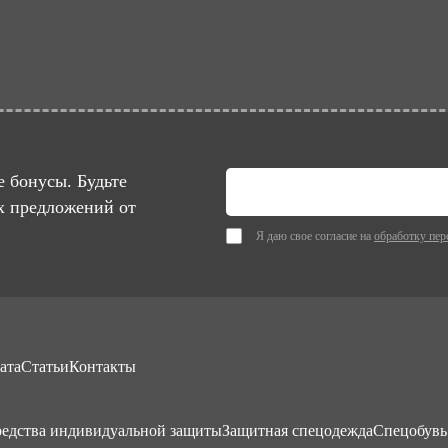
 бонусы. Будьте
х предложений от
Я даю свое согласие на
обработку пер
ата
Статьи
Контакты
едства индивидуальной защиты
Защитная спецодежда
Спецобувь