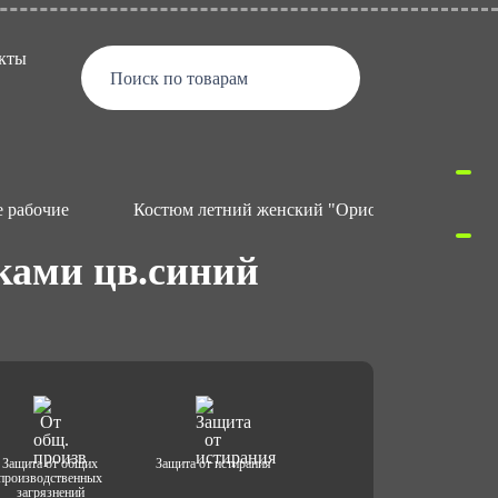
кты
Поиск по товарам
 рабочие
Костюм летний женский "Орион" с брюками ц
ками цв.синий
Защита от общих
Защита от истирания
производственных
загрязнений