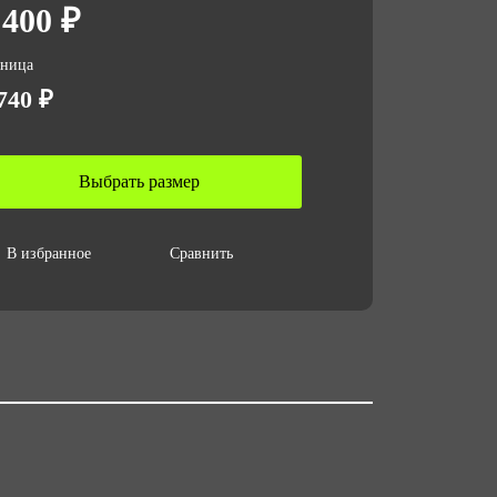
 400 ₽
личество в упаковке
зница
740 ₽
 за ед,кг
Выбрать размер
ъем за ед,м3
005
В избранное
Сравнить
ъем упаковки,м3
024
змер/ рост
андартные размеры с 40 до 62 / Рост:
8-188
стандартные размеры с 64 до 66 /
т: с 194 до 200