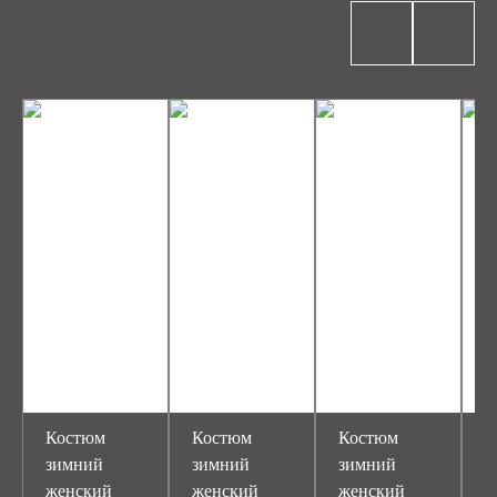
Костюм
Костюм
Костюм
К
зимний
зимний
зимний
з
женский
женский
женский
м