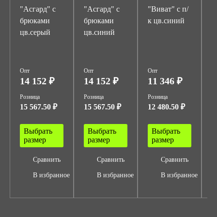
"Асгард" с
"Асгард" с
"Виват" с п/
"
брюками
брюками
к цв.синий
п
цв.серый
цв.синий
с
о
Опт
Опт
Опт
О
14 152 ₽
14 152 ₽
11 346 ₽
6
Розница
Розница
Розница
Р
15 567.50 ₽
15 567.50 ₽
12 480.50 ₽
6
Выбрать
Выбрать
Выбрать
размер
размер
размер
Сравнить
Сравнить
Сравнить
В избранное
В избранное
В избранное