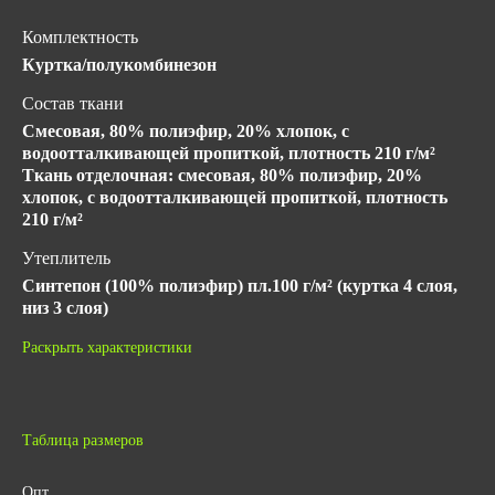
Комплектность
Куртка/полукомбинезон
Состав ткани
Смесовая, 80% полиэфир, 20% хлопок, с
водоотталкивающей пропиткой, плотность 210 г/м²
Ткань отделочная: смесовая, 80% полиэфир, 20%
хлопок, с водоотталкивающей пропиткой, плотность
210 г/м²
Утеплитель
Синтепон (100% полиэфир) пл.100 г/м² (куртка 4 слоя,
низ 3 слоя)
Подкладка
Раскрыть характеристики
100% ПЭ
Климатический пояс
III
Таблица размеров
Класс защиты
Опт