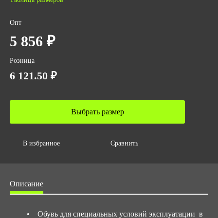
Подносок
Опт
Без подноска
5 856 ₽
Фурнитура
Пластик
Розница
6 121.50 ₽
ГОСТ
ТУ 2595-001-15169704-2005
ТР ТС 019/2011
Выбрать размер
Количество в упаковке
4
Высота
В избранное
Сравнить
42
Вес за ед,кг
Описание
2.2
Объем за ед,м3
0.019
• Обувь для специальных условий эксплуатации в