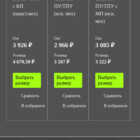
с КП
ПУ/ТПУ
ПУ/ТПУ с
П
(шерст.мех)
(иск. мех)
МП (иск.
мех)
(
Опт
Опт
Опт
О
3 926 ₽
2 966 ₽
3 085 ₽
3
Розница
Розница
Розница
Р
4 670.50 ₽
3 267 ₽
3 322 ₽
3
Выбрать
Выбрать
Выбрать
размер
размер
размер
Сравнить
Сравнить
Сравнить
В избранное
В избранное
В избранное