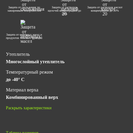
Защита от скольжения по
Защита от растворов
Защита от растворов кислот
зажиренным поверхностям
щелочей концентрацией до
концентрацией до 20%
20%
Защита от нефтяных масел и
продуктов тяжелых фракций
Утеплитель
Многослойный утеплитель
Температурный режим
до -40° C
Материал верха
Комбинированный верх
Материал подошвы
Раскрыть характеристики
Резина
Метод крепления подошвы
Бортопрошивной
Таблица размеров