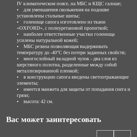
IV климатическом поясе, на МБС и КЩС галоше;
Объем упаковки,м3
• для уменьшения скольжения на подошве
0.075
установлены стальные шипы;
• голенище сапога изготовлено из ткани
«OXFORD», с полиуретановой пропиткой;
• наиболее ответственные участки голенища
усилены натуральной кожей;
• МБС резина позволяющая выдерживать
температуру до -40°С без потери заданных свойств;
• многослойный вкладной чулок - два слоя из
шерстяного полотна, разделенные между собой
металлизированной пленкой;
• в конструкцию сапога введены светоотражающие
элементы;
• имеется манжета для защиты от попадания снега и
грязи;
• высота: 42 см.
Вас может заинтересовать