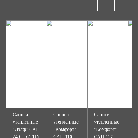
Сапоги
Сапоги
Сапоги
С
утепленные
утепленные
утепленные
у
"Дэлф" САП
"Комфорт"
"Комфорт"
"
249 ПУ/ТПУ
САП 116
САП 117
а