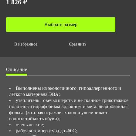
1 826 ₽
ГОСТ
ТР ТС 017/2011
ТУ 2590-002-37003461-2014
ГОСТ 12.4.033-95
Выбрать размер
ГОСТ 5375-79
ГОСТ 12.4.072-79
Количество в упаковке
В избранное
Сравнить
10
Высота
Описание
37
Вес за ед,кг
0.8
• Выполнены из экологичного, гипоаллергенного и
легкого материала ЭВА;
Объем за ед,м3
• утеплитель - овечья шерсть и не тканное трикотажное
0.017
полотно с гидрофобным волокном и металлизированная
фольга (которая отражает холод и увеличивает
Объем упаковки,м3
износостойкость обуви);
0.165
• очень легкие;
• рабочая температура до -60С;