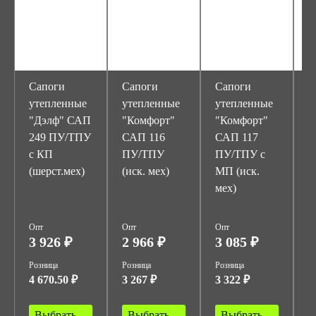
Сапоги
Сапоги
Сапоги
С
утепленные
утепленные
утепленные
у
"Дэлф" САП
"Комфорт"
"Комфорт"
"
249 ПУ/ТПУ
САП 116
САП 117
а
с КП
ПУ/ТПУ
ПУ/ТПУ с
П
(шерст.мех)
(иск. мех)
МП (иск.
мех)
(
Опт
Опт
Опт
О
3 926 ₽
2 966 ₽
3 085 ₽
3
Розница
Розница
Розница
Р
4 670.50 ₽
3 267 ₽
3 322 ₽
3
Выбрать
Выбрать
Выбрать