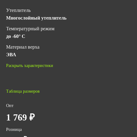
Утеплитель
Многослойный утеплитель
Температурный режим
до -60° C
Материал верха
ЭВА
Материал подошвы
Раскрыть характеристики
ЭВА (Этилвинилацетат)
Метод крепления подошвы
Цельнолитьевой
Таблица размеров
Подносок
Опт
Без подноска
1 769 ₽
Фурнитура
Пластик
Розница