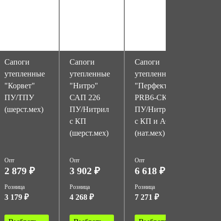
Сапоги
Сапоги
Сапоги
Сапог
утепленные
утепленные
утепленные
утепл
"Корвет"
"Нитро"
"Перфект"
"Поля
ПУ/ТПУ
САП 226
PRB6-СКW
на р/
(шерст.мех)
ПУ/Нитрил
ПУ/Нитрил
(Крас
с КП
с КП и АС
звезда
(шерст.мех)
(нат.мех)
Опт
Опт
Опт
Опт
2 879 ₽
3 902 ₽
6 618 ₽
4 69
Розница
Розница
Розница
Розница
3 179 ₽
4 268 ₽
7 271 ₽
4 895 