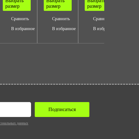
Выбрать
Выбрать
Выбрать
Выбр
размер
размер
размер
разм
Сравнить
Сравнить
Сравнить
Ср
В избранное
В избранное
В избранное
В 
Подписаться
сональных данных