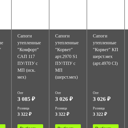
Сапоги
Сапоги
Сапоги
ые
утепленные
утепленные
утепленные
"
"Комфорт"
"Корвет"
"Корвет" КП
САП 117
арт.2970 S1
шерст.мех
ПУ/ТПУ с
ПУ/ТПУ с
(арт.4970 CI)
МП (иск.
МП
мех)
(шерст.мех)
Опт
Опт
Опт
3 085 ₽
3 026 ₽
3 026 ₽
Розница
Розница
Розница
3 322 ₽
3 322 ₽
3 322 ₽