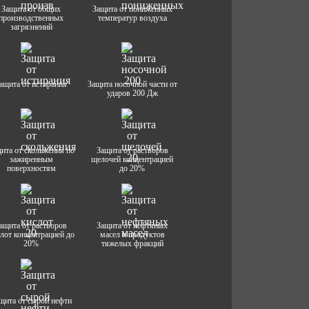
Защита от общих
Защита от пониженных
производственных
температур воздуха
загрязнений
ащита от истирания
Защита носочной части от
ударов 200 Дж
ита от скольжения по
Защита от растворов
зажиренным
щелочей концентрацией
поверхностям
до 20%
ащита от растворов
Защита от нефтяных
лот концентрацией до
масел и продуктов
20%
тяжелых фракций
щита от сырой нефти