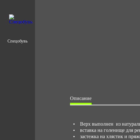
Спецобувь
Описание
• Верх выполнен из натураль
• вставка на голенище для ре
• застежка на хлястик и пряж