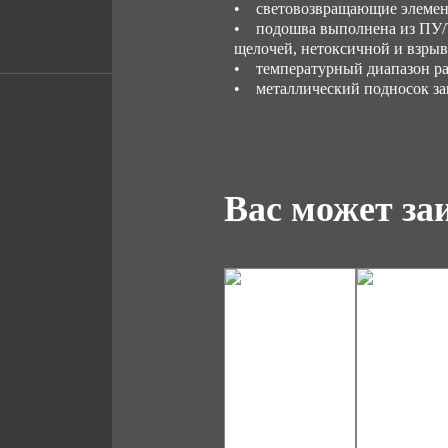
• световозвращающие элемент
• подошва выполнена из ПУ/ТП
щелочей, нетоксичной и взры
• температурный диапазон раб
• металлический подносок за
Вас может за