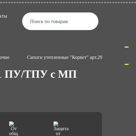
кты
Поиск по товарам
очие
Сапоги утепленные "Корвет" арт.2970 S1 ПУ/ТПУ с
S1 ПУ/ТПУ с МП