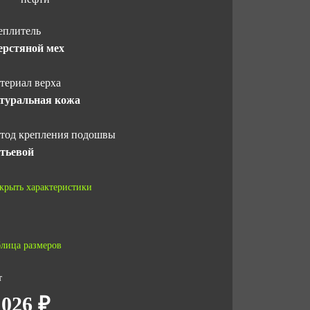
еплитель
рстяной мех
териал верха
туральная кожа
тод крепления подошвы
тьевой
дносок
крыть характеристики
таллический (200 Дж)
рнитура
лица размеров
талл
т
СТ
 026 ₽
СТ 12.4.137-2001