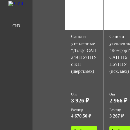
СИЗ
Сапоги
Сапоги
утепленные
утепленн
"Дэлф" САП
"Комфорт
249 ПУ/ТПУ
САП 116
с КП
ПУ/ТПУ
(шерст.мех)
(иск. мех)
Опт
Опт
3 926 ₽
2 966 ₽
Розница
Розница
4 670.50 ₽
3 267 ₽