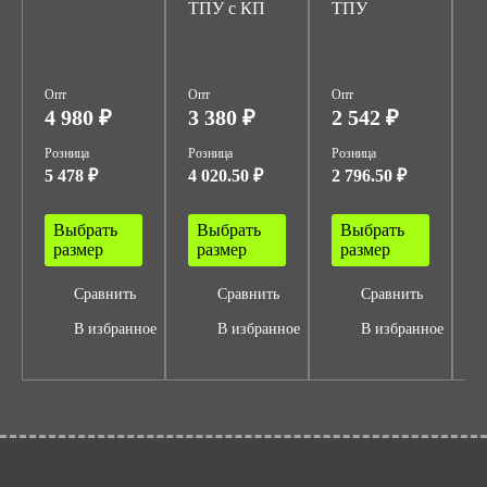
ТПУ с КП
ТПУ
Т
Опт
Опт
Опт
О
4 980 ₽
3 380 ₽
2 542 ₽
2
Розница
Розница
Розница
Р
5 478 ₽
4 020.50 ₽
2 796.50 ₽
3
Выбрать
Выбрать
Выбрать
размер
размер
размер
Сравнить
Сравнить
Сравнить
В избранное
В избранное
В избранное