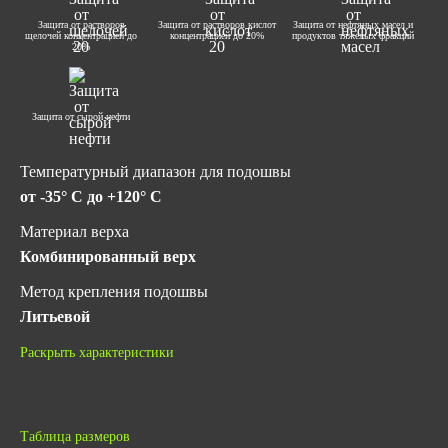
Защита от растворов
Защита от растворов кислот
Защита от нефтяных масел и
щелочей концентрацией до
концентрацией до 20%
продуктов тяжелых фракций
20%
Защита от сырой нефти
Температурный диапазон для подошвы
от -35° C до +120° C
Материал верха
Комбинированный верх
Метод крепления подошвы
Литьевой
Подносок
Раскрыть характеристики
Без подноска
Фурнитура
Металл
Таблица размеров