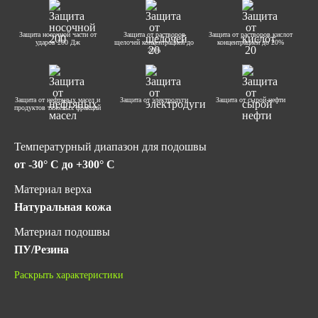
Защита носочной части от
Защита от растворов
Защита от растворов кислот
ударов 200 Дж
щелочей концентрацией до
концентрацией до 20%
20%
Защита от нефтяных масел и
Защита от электродуги
Защита от сырой нефти
продуктов тяжелых фракций
Температурный диапазон для подошвы
от -30° C до +300° C
Материал верха
Натуральная кожа
Материал подошвы
ПУ/Резина
Метод крепления подошвы
Раскрыть характеристики
Литьевой
Подносок