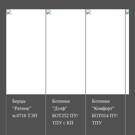
Берцы
Ботинки
Ботинки
Б
"Ратник"
"Дэлф"
"Комфорт"
"
м.0716 ТЭП
БОТ252 ПУ/
БОТ014 ПУ/
2
ТПУ с КП
ТПУ
Т