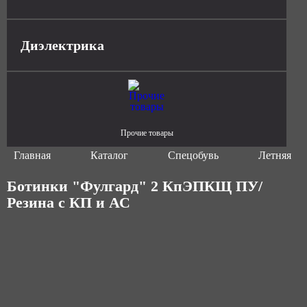
Диэлектрика
Прочие товары
Главная
Каталог
Спецобувь
Летняя сп
Ботинки "Фулгард" 2 КпЭПКЩ ПУ/
Резина с КП и АС