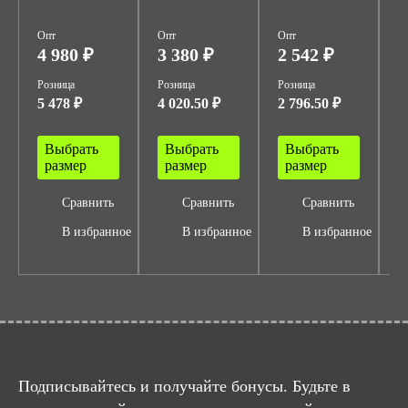
Опт
Опт
Опт
О
4 980 ₽
3 380 ₽
2 542 ₽
2
Розница
Розница
Розница
Р
5 478 ₽
4 020.50 ₽
2 796.50 ₽
3
Выбрать
Выбрать
Выбрать
размер
размер
размер
Сравнить
Сравнить
Сравнить
В избранное
В избранное
В избранное
Подписывайтесь и получайте бонусы. Будьте в