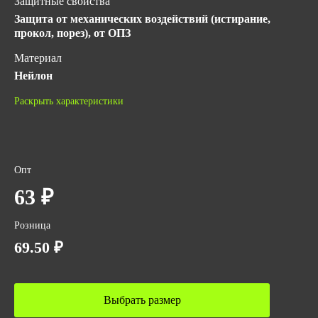
Защитные свойства
Защита от механических воздействий (истирание,
прокол, порез), от ОПЗ
Материал
Нейлон
ГОСТ
Раскрыть характеристики
ГОСТ 12.4.251-2013
ТР ТС 019/2011
Количество в упаковке
Опт
240
63 ₽
Вес за ед,кг
0.027
Розница
Объем упаковки,м3
69.50 ₽
0.065
Выбрать размер