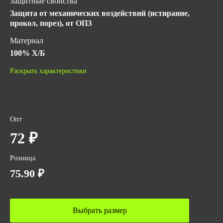
Защитные свойства
Защита от механических воздействий (истирание,
прокол, порез), от ОПЗ
Материал
100% Х/Б
Длина, мм
Раскрыть характеристики
250
ГОСТ
ГОСТ 12.4.251-2013
Опт
ТР ТС 019/2011
72 ₽
Количество в упаковке
120
Розница
Вес за ед,кг
75.90 ₽
0.08644
Объем за ед,м3
Выбрать размер
0.00036