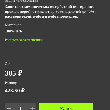
Защитные свойства
Защита от механических воздействий (истирание,
прокол, порез), от кислот до 80%, щелочей до 40%,
растворителей, нефти и нефтепродуктов.
Материал
100% Х/Б
Длина, мм
Раскрыть характеристики
330
ГОСТ
ГОСТ 12.4.251-2013
Опт
ТР ТС 019/2011
385 ₽
Количество в упаковке
1
Розница
Вес за ед,кг
423.50 ₽
0.023
Объем за ед,м3
Купить
0.001