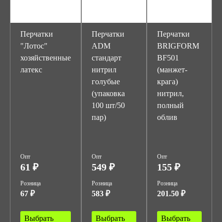
Перчатки
Перчатки
Перчатки
"Лотос"
ADM
BRIGFORM
хозяйственные
стандарт
BF501
латекс
нитрил
(манжет-
голубые
крага)
(упаковка
нитрил,
100 шт/50
полный
пар)
облив
Опт
Опт
Опт
61 ₽
549 ₽
155 ₽
Розница
Розница
Розница
67 ₽
583 ₽
201.50 ₽
Выбрать
Выбрать
Выбрать