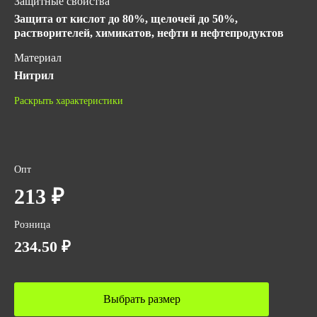
Защитные свойства
Защита от кислот до 80%, щелочей до 50%,
растворителей, химикатов, нефти и нефтепродуктов
Материал
Нитрил
Длина, мм
Раскрыть характеристики
330
ГОСТ
ТР ТС 019/2011
Опт
Количество в упаковке
213 ₽
1
Розница
Вес за ед,кг
234.50 ₽
0.076
Объем упаковки,м3
0.0002
Выбрать размер