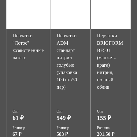
Перчатки
Перчатки
Перчатки
"Лотос"
ADM
BRIGFORM
хозяйственные
стандарт
BF501
латекс
нитрил
(манжет-
голубые
крага)
(упаковка
нитрил,
100 шт/50
полный
пар)
облив
Опт
Опт
Опт
61 ₽
549 ₽
155 ₽
Розница
Розница
Розница
67 ₽
583 ₽
201.50 ₽