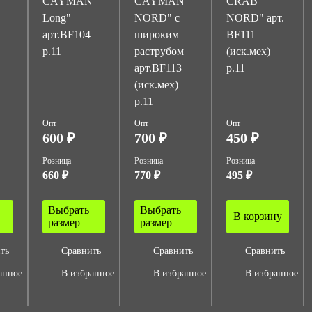
CAYMAN
CAYMAN
CRAB
Long"
NORD" с
NORD" арт.
арт.BF104
широким
BF111
р.11
раструбом
(иск.мех)
арт.BF113
р.11
(иск.мех)
р.11
Опт
Опт
Опт
600 ₽
700 ₽
450 ₽
Розница
Розница
Розница
660 ₽
770 ₽
495 ₽
Выбрать
Выбрать
В корзину
размер
размер
ть
Сравнить
Сравнить
Сравнить
анное
В избранное
В избранное
В избранное