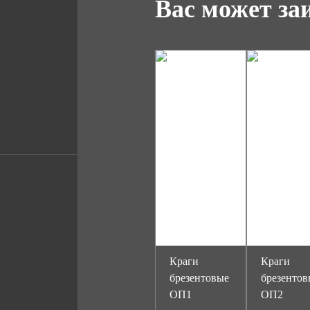
Вас может за
Краги
Краги
брезентовые
брезентов
ОП1
ОП2