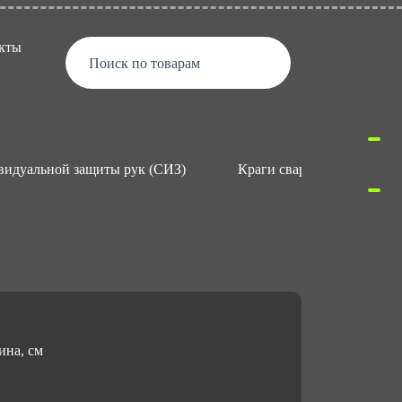
кты
Поиск по товарам
видуальной защиты рук (СИЗ)
Краги сварщика
К
ина, см