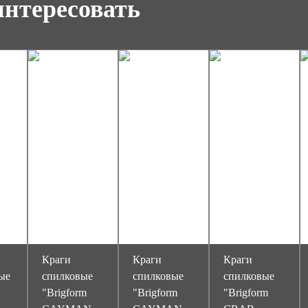
интересовать
Краги
Краги
Краги
ые
спилковые
спилковые
спилковые
"Brigform
"Brigform
"Brigform