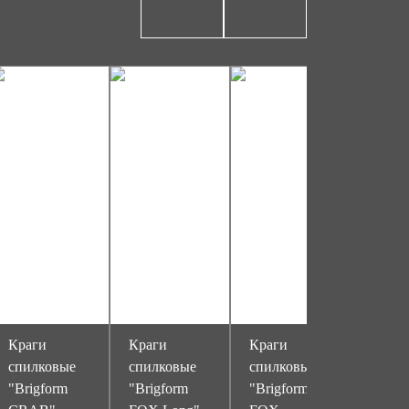
Краги
Краги
Краги
Перча
спилковые
спилковые
спилковые
спилк
"Brigform
"Brigform
"Brigform
"Brig