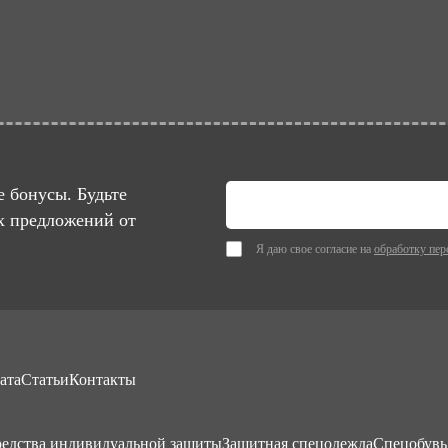
 бонусы. Будьте
х предложений от
Я даю свое согласие на
обработку пер
ата
Статьи
Контакты
едства индивидуальной защиты
Защитная спецодежда
Спецобувь