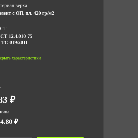
териал верха
езент с ОП, пл. 420 гр/м2
СТ
СТ 12.4.010-75
 ТС 019/2011
личество в упаковке
крыть характеристики
0
 за ед,кг
т
2
83 ₽
ъем за ед,м3
001
зница
4.80 ₽
ъем упаковки,м3
144