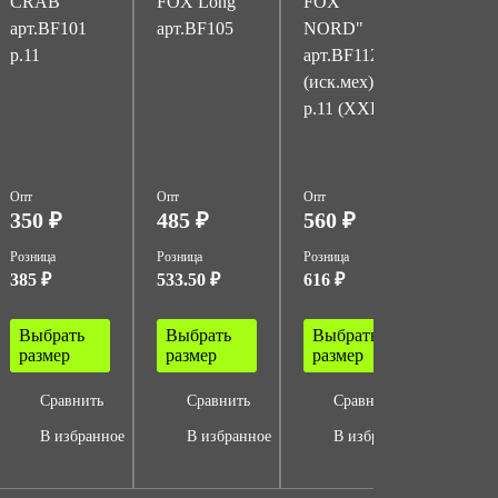
CRAB"
FOX Long"
FOX
FOX"
арт.BF101
арт.BF105
NORD"
арт.B
р.11
арт.BF112
р.11 
(иск.мех)
р.11 (XXL)
Опт
Опт
Опт
Опт
350 ₽
485 ₽
560 ₽
385 
Розница
Розница
Розница
Розница
385 ₽
533.50 ₽
616 ₽
423.50
Выбрать
Выбрать
Выбрать
Выбр
размер
размер
размер
разм
Сравнить
Сравнить
Сравнить
Ср
В избранное
В избранное
В избранное
В 