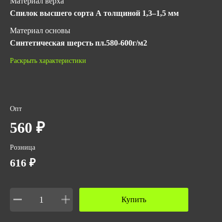
Материал верха
Спилок высшего сорта А толщиной 1,3–1,5 мм
Материал основы
Синтетическая шерсть пл.580-600г/м2
ГОСТ
Раскрыть характеристики
EN 388 4133X
EN 407 413X3X
EN 511 12X
ТР ТС 019/2011
Опт
ГОСТ 12.4.183-91
560 ₽
Количество в упаковке
48
Розница
Вес за ед,кг
616 ₽
0.5
Объем за ед,м3
Купить
0.00226
Объем упаковки,м3