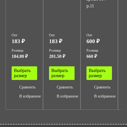
р.11
р
а
(
р
Опт
Опт
Опт
О
183 ₽
183 ₽
600 ₽
7
Розница
Розница
Розница
Р
184.80 ₽
201.50 ₽
660 ₽
7
Выбрать
Выбрать
Выбрать
размер
размер
размер
Сравнить
Сравнить
Сравнить
В избранное
В избранное
В избранное