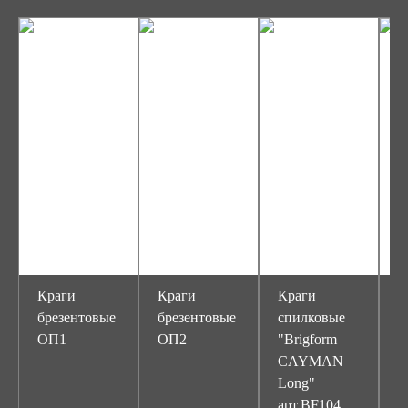
Краги
Краги
Краги
К
брезентовые
брезентовые
спилковые
с
ОП1
ОП2
"Brigform
"
CAYMAN
Long"
N
арт.BF104
ш