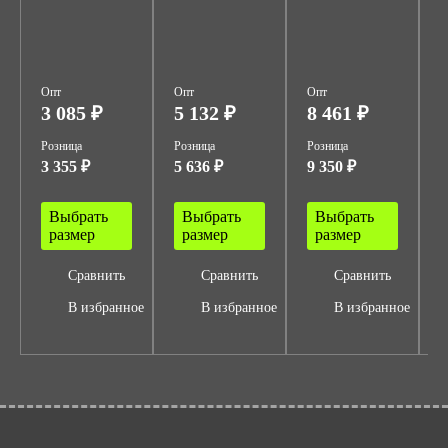
"
Z
Опт
Опт
Опт
О
3 085 ₽
5 132 ₽
8 461 ₽
Розница
Розница
Розница
Р
3 355 ₽
5 636 ₽
9 350 ₽
1
Выбрать
Выбрать
Выбрать
размер
размер
размер
Сравнить
Сравнить
Сравнить
В избранное
В избранное
В избранное