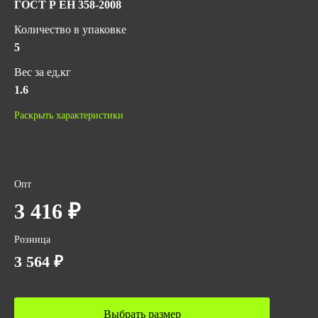
ГОСТ Р ЕН 358-2008
Количество в упаковке
5
Вес за ед,кг
1.6
Объем за ед,м3
Раскрыть характеристики
0.00921
Объем упаковки,м3
0.08836
Опт
Вес упаковки,кг
3 416 ₽
7
Розница
3 564 ₽
Выбрать размер