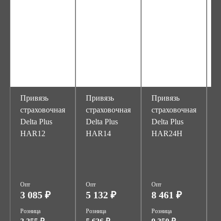
Привязь
Привязь
Привязь
С
страховочная
страховочная
страховочная
Delta Plus
Delta Plus
Delta Plus
HAR12
HAR14
HAR24H
п
"
Z
Опт
Опт
Опт
О
3 085 ₽
5 132 ₽
8 461 ₽
Розница
Розница
Розница
Р