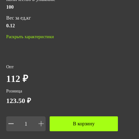
100
Вес за ед,кг
0.12
Объем за ед,м3
Раскрыть характеристики
0.00022
Объем упаковки,м3
0.022
Опт
Вес упаковки,кг
112 ₽
12
Розница
123.50 ₽
В корзину