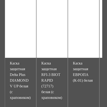
Каска
Каска
Каска
К
защитная
защитная
защитная
з
Delta Plus
RFI-3 BIOT
ЕВРОПА
Е
DIAMOND
RAPID
(К-01) белая
(
V UP белая
(72717)
о
(с
белая (с
храповиком)
храповиком)