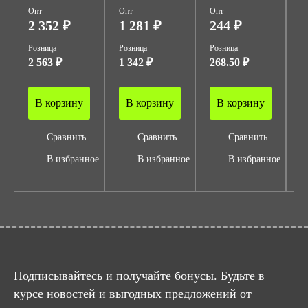
Опт
Опт
Опт
О
2 352 ₽
1 281 ₽
244 ₽
2
Розница
Розница
Розница
Р
2 563 ₽
1 342 ₽
268.50 ₽
2
В корзину
В корзину
В корзину
Сравнить
Сравнить
Сравнить
В избранное
В избранное
В избранное
Подписывайтесь и получайте бонусы. Будьте в
курсе новостей и выгодных предложений от