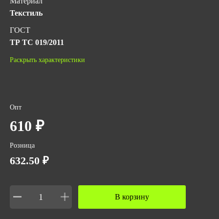
Материал
Текстиль
ГОСТ
ТР ТС 019/2011
Вес за ед,кг
Раскрыть характеристики
0.013
Опт
610 ₽
Розница
632.50 ₽
В корзину