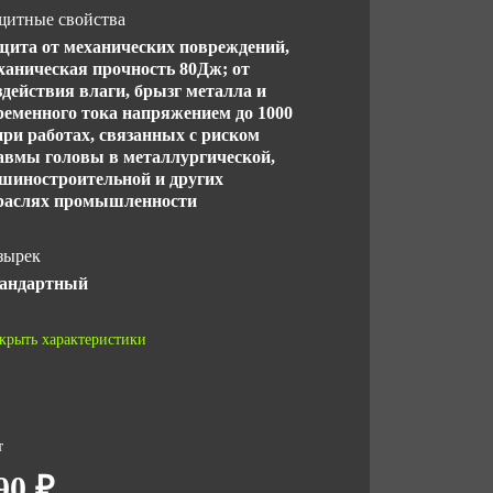
щитные свойства
щита от механических повреждений,
ханическая прочность 80Дж; от
здействия влаги, брызг металла и
ременного тока напряжением до 1000
при работах, связанных с риском
авмы головы в металлургической,
шиностроительной и других
раслях промышленности
зырек
андартный
СТ
крыть характеристики
 ТС 019/2011
личество в упаковке
т
90 ₽