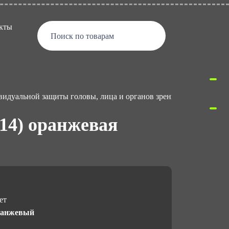
кты
Поиск по товарам
видуальной защиты головы, лица и органов зрения
Каск
14) оранжевая
ет
анжевый