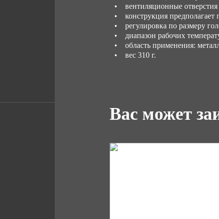
• вентиляционные отверстия 
• конструкция предполагает 
• регулировка по размеру го
• диапазон рабочих температу
• область применения: метал
• вес 310 г.
Вас может за