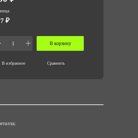
 за ед,кг
зница
7 ₽
ъем за ед,м3
006
В корзину
териал корпуса
rmotrek
В избранное
Сравнить
ъем упаковки,м3
06345
еталла;