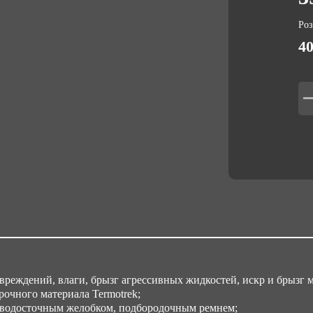
Вес
0.4
Ро
40
Об
0.
Ма
Te
Об
0.
реждений, влаги, брызг агрессивных жидкостей, искр и брызг м
очного материала Termotrek;
 водосточным желобком, подбородочным ремнем;