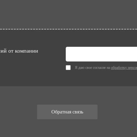
ний от компании
Я даю свое согласие на
обработку перс
Обратная связь