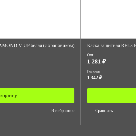
DIAMOND V UP белая (с храповиком)
Каска защитная RFI-3 
Опт
1 281 ₽
Розница
1 342 ₽
 корзину
В избранное
Сравнить