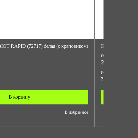
BIOT RAPID (72717) белая (с храповиком)
Каска защитная 
Опт
244 ₽
Розница
268.50 ₽
В корзину
В 
В избранное
Сравнить