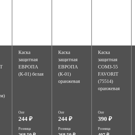
Каска
Каска
Каска
защитная
защитная
защитная
OT
ЕВРОПА
ЕВРОПА
СОМЗ-55
(К-01) белая
(К-01)
FAVORIT
оранжевая
(75514)
оранжевая
ом)
Опт
Опт
Опт
244 ₽
244 ₽
390 ₽
Розница
Розница
Розница
268.50 ₽
268.50 ₽
407 ₽