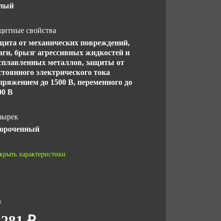
лый
щитные свойства
щита от механических повреждений,
аги, брызг агрессивных жидкостей и
сплавленных металлов, защиты от
стоянного электрического тока
пряжением до 1500 В, переменного до
00 В
зырек
ороченный
СТ
крыть характеристики
 ТС 019/2011
СТ EN 397-2012
личество в упаковке
т
 281 ₽