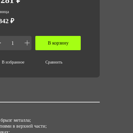
 за ед,кг
зница
326
342 ₽
ъем за ед,м3
009
В корзину
териал корпуса
rmotrek
В избранное
Сравнить
ъем упаковки,м3
12756
брызг металла;
иями в верхней части;
чках;