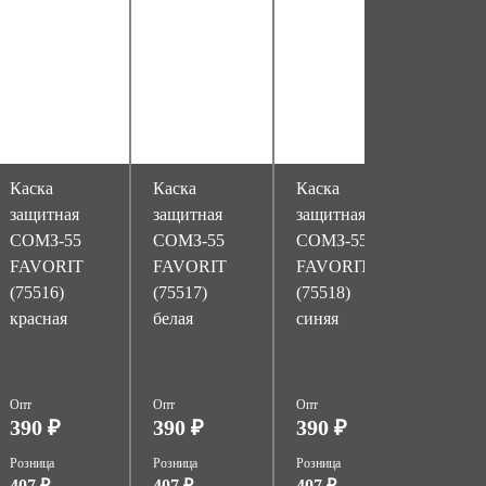
Каска
Каска
Каска
Каска
защитная
защитная
защитная
защит
СОМЗ-55
СОМЗ-55
СОМЗ-55
СОМЗ
FAVORIT
FAVORIT
FAVORIT
FAVO
(75516)
(75517)
(75518)
RAPI
красная
белая
синяя
(75714
оранж
храпо
Опт
Опт
Опт
Опт
390 ₽
390 ₽
390 ₽
639 
Розница
Розница
Розница
Розница
407 ₽
407 ₽
407 ₽
703 ₽