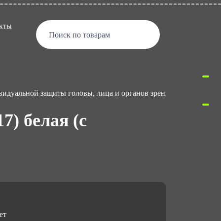
кты
Поиск по товарам
видуальной защиты головы, лица и органов зрения
Каск
) белая (с
ет