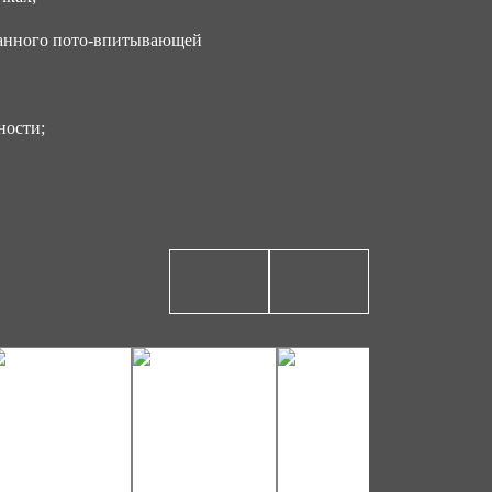
ванного пото-впитывающей
ности;