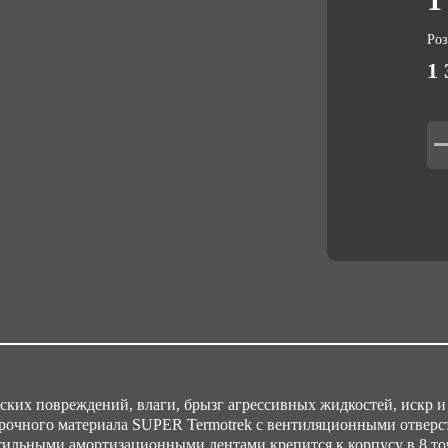
Вес
Ро
0.
1 
Об
0.
Ма
Te
Об
0.
ких повреждений, влаги, брызг агрессивных жидкостей, искр и 
рочного материала SUPER Termotrek с вентиляционными отверст
тильными амортизационными лентами крепится к корпусу в 8 то