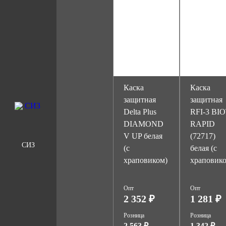
Каска
Каска
защитная
защитная
Delta Plus
RFI-3 BI
DIAMOND
RAPID
V UP белая
(72717)
СИЗ
(с
белая (с
храповиком)
храповик
Опт
Опт
2 352 ₽
1 281 ₽
Розница
Розница
2 563 ₽
1 342 ₽