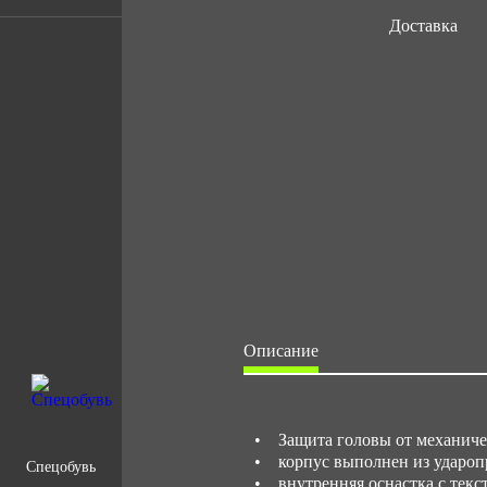
Доставка
Описание
• Защита головы от механичес
• корпус выполнен из удароп
Спецобувь
• внутренняя оснастка с текс