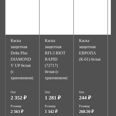
Каска
Каска
Каска
К
защитная
защитная
защитная
з
Delta Plus
RFI-3 BIOT
ЕВРОПА
Е
DIAMOND
RAPID
(К-01) белая
(
V UP белая
(72717)
о
(с
белая (с
храповиком)
храповиком)
Опт
Опт
Опт
О
2 352 ₽
1 281 ₽
244 ₽
2
Розница
Розница
Розница
Р
2 563 ₽
1 342 ₽
268.50 ₽
2