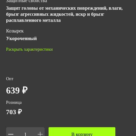
Защитные свойства
Защит головы от механических повреждений, влаги,
брызг агрессивных жидкостей, искр и брызг
расплавленного металла
Козырек
Укороченный
ГОСТ
Раскрыть характеристики
ТР ТС 019/2011
Количество в упаковке
10
Опт
Вес за ед,кг
639 ₽
0.25
Розница
Объем за ед,м3
703 ₽
0.007
Материал корпуса
Termotrek
В корзину