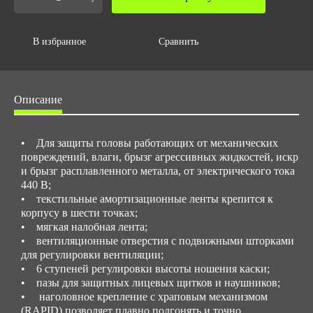
Объем упаковки,м3
0.07
В избранное
Сравнить
Описание
• Для защиты головы работающих от механических
повреждений, влаги, брызг агрессивных жидкостей, искр
и брызг расплавленного металла, от электрического тока
440 В;
• текстильные амортизационные ленты крепится к
корпусу в шести точках;
• мягкая налобная лента;
• вентиляционные отверстия с подвижными шторками
для регулировки вентиляции;
• 6 ступеней регулировки высоты ношения каски;
• пазы для защитных лицевых щитков и наушников;
• наголовное крепление с храповым механизмом
(RAPID) позволяет плавно подгонять и точно