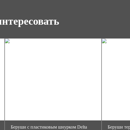
интересовать
Беруши c пластиковым шнурком Delta
Беруши тер