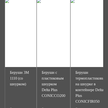
Беруши 3М
Беруши c
Беруши
1110 (со
пластиковым
термопластиковые
шнурком)
шнурком
на шнурке в
Delta Plus
контейнере Delta
CONICCO200
Plus
CONICFIR050