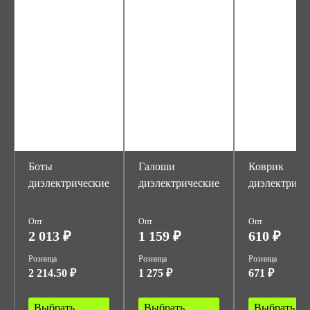
Боты
Галоши
Коврик
диэлектрические
диэлектрические
диэлектриче
Опт
Опт
Опт
2 013 ₽
1 159 ₽
610 ₽
Розница
Розница
Розница
2 214.50 ₽
1 275 ₽
671 ₽
Выбрать
Выбрать
Выбрать