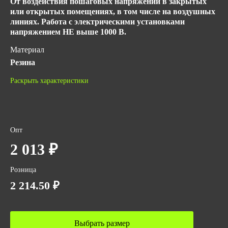
От воздействия пошаговых напряжений в закрытых
или открытых помещениях, в том числе на воздушных
линиях. Работа с электрическими установками
напряжением НЕ выше 1000 В.
Материал
Резина
Материал верха
Раскрыть характеристики
Специальная резина, обладающая электрической
прочностью и эластичностью
ГОСТ
Опт
ГОСТ 13385-78
2 013 ₽
Количество в упаковке
5
Розница
Высота
2 214.50 ₽
16
Вес за ед,кг
Выбрать размер
2.5