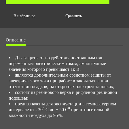
Объем за ед,м3
0.05
В избранное
Сравнить
Объем упаковки,м3
0.05
Описание
• Для защиты от воздействия постоянным или
переменным электрическим током, амплитудные
значения которого превышают 1к В;
• являются дополнительным средством защиты от
электрического тока при работе в закрытых, а при
отсутствии осадков, на открытых электроустановках;
• состоят из резинового верха и рифленой резиновой
подошвы;
• предназначены для эксплуатации в температурном
интервале от - 30⁰ С до + 50 С⁰ при относительной
влажности воздуха до 95%.