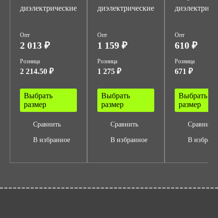
диэлектрические
диэлектрические
диэлектриче
Опт
Опт
Опт
2 013 ₽
1 159 ₽
610 ₽
Розница
Розница
Розница
2 214.50 ₽
1 275 ₽
671 ₽
Выбрать
Выбрать
Выбрать
размер
размер
размер
Сравнить
Сравнить
Сравнить
В избранное
В избранное
В избран