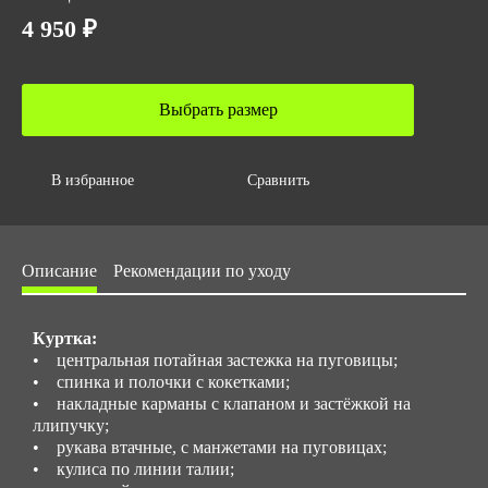
Вес за ед,кг
4 950 ₽
1.3
Объем за ед,м3
0.006
Выбрать размер
Объем упаковки,м3
0.03
В избранное
Сравнить
Размер/ рост
Размер с 44 до 62, рост с 170 до 188
Описание
Рекомендации по уходу
Куртка:
• центральная потайная застежка на пуговицы;
• спинка и полочки с кокетками;
• накладные карманы с клапаном и застёжкой на
ллипучку;
• рукава втачные, с манжетами на пуговицах;
• кулиса по линии талии;