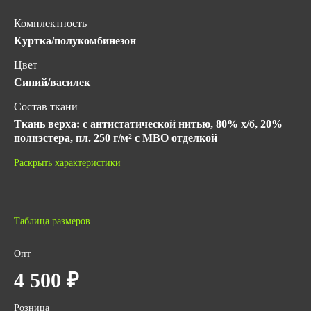
Комплектность
Куртка/полукомбинезон
Цвет
Синий/василек
Состав ткани
Ткань верха: с антистатической нитью, 80% х/б, 20%
полиэстера, пл. 250 г/м² с МВО отделкой
Гарантийный срок хранения
Раскрыть характеристики
5 лет с даты изготовления (при соблюдении условий
хранения)
ГОСТ
Таблица размеров
ГОСТ 12.4.280-2014
ТР ТС 019/2011
Опт
Количество в упаковке
4 500 ₽
5
Розница