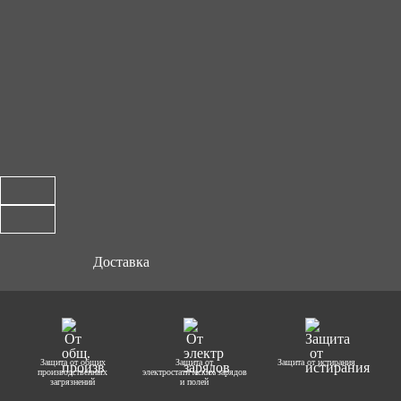
Доставка
Защита от общих
Защита от
Защита от истирания
производственных
электростатических зарядов
загрязнений
и полей