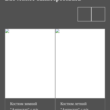
Костюм зимний
Костюм летний
"Антистат" с п/к
"Антистат" с п/к