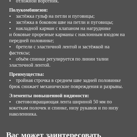
• отложной воротник.
Полукомбинезон:
• застёжка гульф на петли и пуговицы;
• застёжка в боковом шве на петли и пуговицы;
• накладной карман с клапаном на нагруднике
и боковые прорезные карманы с наклонным входом на
передней половинке;
• бретели с эластичной лентой и застёжкой на
фастексы;
• объём спинки регулируется по линии талии
эластичной лентой.
Преимущества:
• тройная строчка в среднем шве задней половинке
брюк снижает механические повреждения и разрывы.
Элементы повышенной видимости:
• cветовозвращающая лента шириной 50 мм по
кокеткам полочек и спинке, низу рукавов и по низу
наколенника.
Вас может заинтересовать