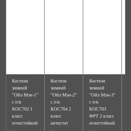
Костюм
Костюм
Костюм
К
зимний
зимний
зимний
з
"Ойл Мэн-1"
"Ойл Мэн-2"
"Ойл Мэн-3"
"
с п/к
с п/к
с п/к
р
КОС702 1
КОС704 2
КОС703
1
класс
класс
ФРТ 2 класс
огнестойкий
антистат
огнестойкий