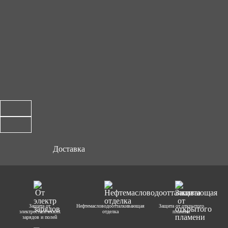
Доставка
Защита от
Нефтемасловодоотталкивающая
Защита от открытого
электростатических
отделка
пламени
зарядов и полей