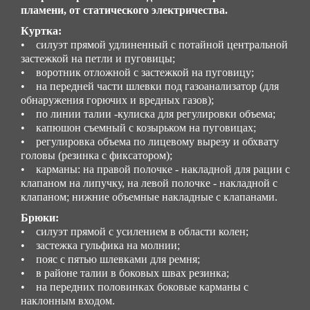
пламени, от статического электричества.
Куртка:
• силуэт прямой удлиненный с потайной центральной
застежкой на петли и пуговицы;
• воротник отложной с застежкой на пуговицу;
• на передней части шлевки под газоанализатор (для
обнаружения горючих и вредных газов);
• по линии талии -кулиска для регулировки объема;
• капюшон съемный с козырьком на пуговицах;
• регулировка объема по лицевому вырезу и обхвату
головы (резинка с фиксатором);
• карманы: на правой полочке - накладной для рации с
клапаном на липучку, на левой полочке - накладной с
клапаном; нижние объемные накладные с клапанами.
Брюки:
• силуэт прямой с усилением в области колен;
• застежка гульфика на молнии;
• пояс с пятью шлевками для ремня;
• в районе талии в боковых швах резинка;
• на передних половинках боковые карманы с
наклонным входом.