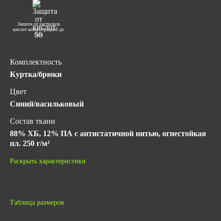
Защита от растворов
кислот концентрацией до
50%
Комплектность
Куртка/брюки
Цвет
Синий/васильковый
Состав ткани
88% ХБ, 12% ПА с антистатичной нитью, огнестойкая
пл. 250 г/м²
Класс защиты
Раскрыть характеристики
1
Гарантийный срок хранения
5 лет с даты изготовления (при соблюдении условий
Таблица размеров
хранения)