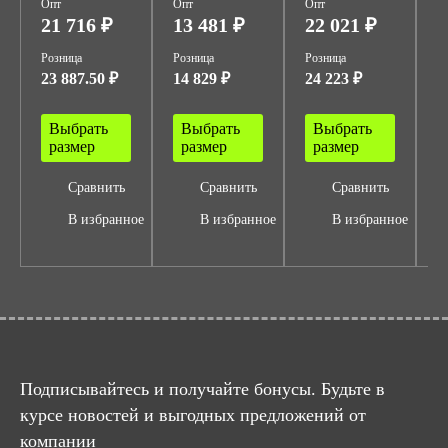
Опт
Опт
Опт
О
21 716 ₽
13 481 ₽
22 021 ₽
1
Розница
Розница
Розница
Р
23 887.50 ₽
14 829 ₽
24 223 ₽
1
Выбрать
Выбрать
Выбрать
размер
размер
размер
Сравнить
Сравнить
Сравнить
В избранное
В избранное
В избранное
Подписывайтесь и получайте бонусы. Будьте в
курсе новостей и выгодных предложений от
компании