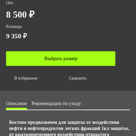
Опт
ГОСТ
8 500 ₽
ГОСТ 12.4.310-2020
Количество в упаковке
Розница
5
9 350 ₽
Вес за ед,кг
2.1
Выбрать размер
Объем за ед,м3
0.006
Объем упаковки,м3
В избранное
Сравнить
0.03
Размер/ рост
Описание
Рекомендации по уходу
с 44 до 62 / с 170 до 188
Костюм предназначен для защиты от воздействия
нефти и нефтепродуктов легких фракций 1кл защиты,
от кратковременного воздействия открытого