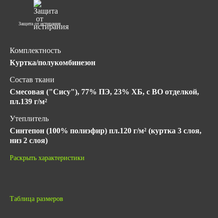
Защита от истирания
Комплектность
Куртка/полукомбинезон
Состав ткани
Смесовая ("Сису"), 77% ПЭ, 23% ХБ, с ВО отделкой,
пл.139 г/м²
Утеплитель
Синтепон (100% полиэфир) пл.120 г/м² (куртка 3 слоя,
низ 2 слоя)
Подкладка
Раскрыть характеристики
100% ПЭ, флис
Климатический пояс
III
Таблица размеров
Класс защиты