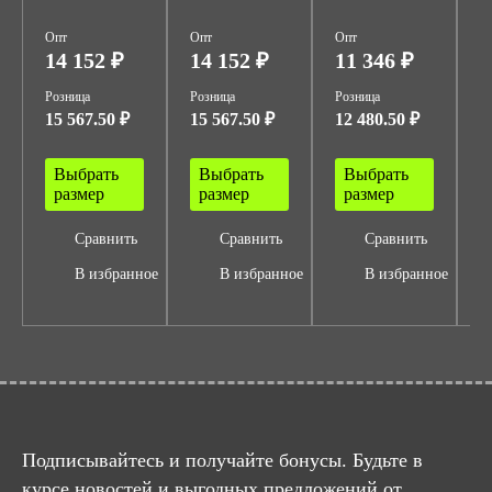
Опт
Опт
Опт
О
14 152 ₽
14 152 ₽
11 346 ₽
6
Розница
Розница
Розница
Р
15 567.50 ₽
15 567.50 ₽
12 480.50 ₽
6
Выбрать
Выбрать
Выбрать
размер
размер
размер
Сравнить
Сравнить
Сравнить
В избранное
В избранное
В избранное
Подписывайтесь и получайте бонусы. Будьте в
курсе новостей и выгодных предложений от