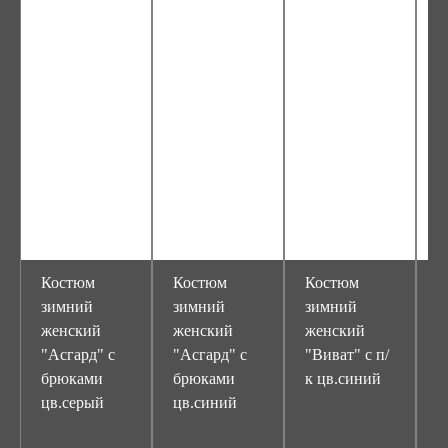
Костюм
Костюм
Костюм
К
зимний
зимний
зимний
з
женский
женский
женский
м
"Асгард" с
"Асгард" с
"Виват" с п/
"
брюками
брюками
к цв.синий
п
цв.серый
цв.синий
с
о