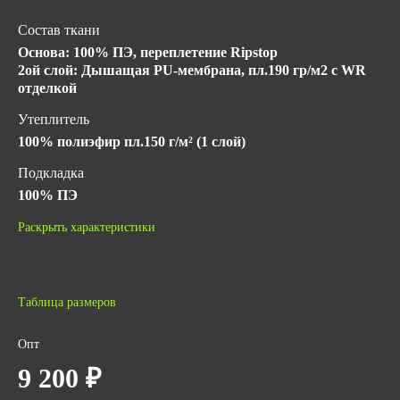
Состав ткани
Основа: 100% ПЭ, переплетение Ripstop
2ой слой: Дышащая PU-мембрана, пл.190 гр/м2 с WR
отделкой
Утеплитель
100% полиэфир пл.150 г/м² (1 слой)
Подкладка
100% ПЭ
Климатический пояс
Раскрыть характеристики
I, II
Класс защиты
1
Таблица размеров
Гарантийный срок хранения
Опт
5 лет с даты изготовления (при соблюдении условий
9 200 ₽
хранения)