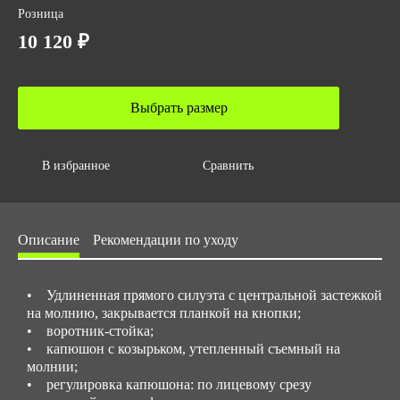
ГОСТ
Розница
ТР ТС 019/2011
10 120 ₽
ГОСТ 12.4.281-2021
Размер/ рост
с 44 до 58 / с 170 до 188
Выбрать размер
В избранное
Сравнить
Описание
Рекомендации по уходу
• Удлиненная прямого силуэта с центральной застежкой
на молнию, закрывается планкой на кнопки;
• воротник-стойка;
• капюшон с козырьком, утепленный съемный на
молнии;
• регулировка капюшона: по лицевому срезу