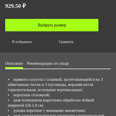
0.0018
929.50 ₽
Объем упаковки,м3
0.0018
Выбрать размер
Размер/ рост
с 44 до 62
В избранное
Сравнить
Описание
Рекомендации по уходу
• прямого силуэта с планкой, застегивающейся на 3
обметанные петли и 3 пуговицы, верхняя петля
горизонтальная, остальные вертикальные;
• воротник отложной;
• шов втачивания воротника обработан бейкой
шириной 0,8-1,0 см;
• рукава короткие с вязаными манжетами;
• шов стачивания манжет закреплен горизонтальной