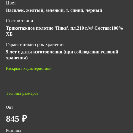
Цвет
Василек, желтый, зеленый, т. синий, черный
Состав ткани
Трикотажное полотно 'Пике', пл.210 г/м² Состав:100%
ХБ
Гарантийный срок хранения
5 лет с даты изготовления (при соблюдении условий
хранения)
ГОСТ
Раскрыть характеристики
ГОСТ 31408-2009
ТР ТС 017/2011
Количество в упаковке
Таблица размеров
1
Опт
Вес за ед,кг
845 ₽
0.3
Объем за ед,м3
Розница