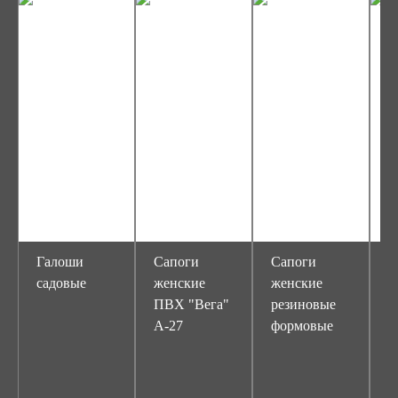
Галоши
Сапоги
Сапоги
С
садовые
женские
женские
ж
ПВХ "Вега"
резиновые
р
А-27
формовые
ф
ш
"
С