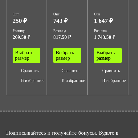
р
Опт
Опт
Опт
О
250 ₽
743 ₽
1 647 ₽
5
Розница
Розница
Розница
Р
269.50 ₽
817.50 ₽
1 743.50 ₽
6
Выбрать
Выбрать
Выбрать
размер
размер
размер
Сравнить
Сравнить
Сравнить
В избранное
В избранное
В избранное
Подписывайтесь и получайте бонусы. Будьте в