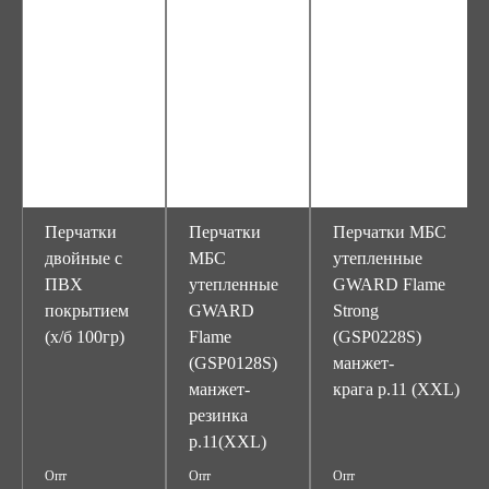
Перчатки
Перчатки
Перчатки МБС
двойные с
МБС
утепленные
ПВХ
утепленные
GWARD Flame
покрытием
GWARD
Strong
(х/б 100гр)
Flame
(GSP0228S)
(GSP0128S)
манжет-
манжет-
крага р.11 (XXL)
резинка
р.11(XXL)
Опт
Опт
Опт