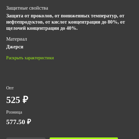
Защитные свойства
Защита от проколов, от пониженных температур, от
нефтепродуктов, от кислот концентрации до 80%, от
щелочей концентрации до 40%.
Материал
Джерси
Длина, мм
Раскрыть характеристики
270
ГОСТ
ГОСТ 12.4.252-2013
Опт
ТР ТС 019/2011
EN388 - 3121, EN374-1:2016 - JKLMNPT
525 ₽
Количество в упаковке
Розница
12
577.50 ₽
Вес за ед,кг
0.22