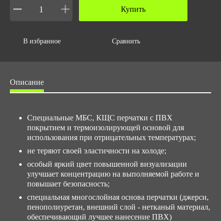
Объем за ед,м3
Купить
0.005
Объем упаковки,м3
В избранное
Сравнить
0.05958
Описание
Специальные МБС, КЩС перчатки с ПВХ
покрытием и термоизолирующей основой для
использования при отрицательных температурах;
не теряют своей эластичности на холоде;
особый яркий цвет повышенной визуализации
улучшает концентрацию на выполняемой работе и
повышает безопасность;
специальная многослойная основа перчатки (джерси,
пенополиуретан, внешний слой - нетканый материал,
обеспечивающий лучшее нанесение ПВХ)