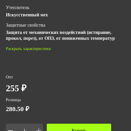
Утеплитель
Искусственный мех
Защитные свойства
Защита от механических воздействий (истирание,
прокол, порез), от ОПЗ, от пониженных температур
Материал
Раскрыть характеристики
100% спилок
Длина, мм
270
Опт
ГОСТ
255 ₽
ГОСТ 12.4.251-2013
ТР ТС 019/2011
Розница
Количество в упаковке
280.50 ₽
120
Вес за ед,кг
Купить