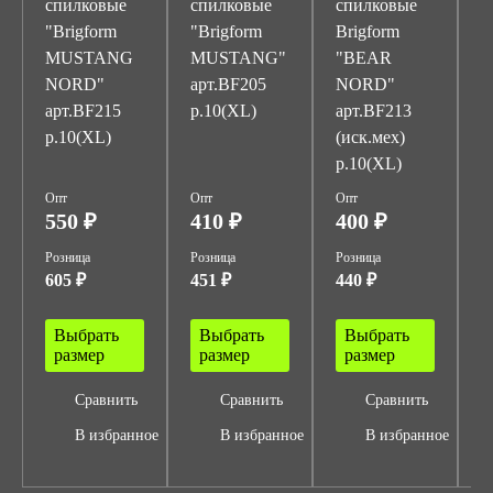
спилковые
спилковые
спилковые
с
"Brigform
"Brigform
Brigform
B
MUSTANG
MUSTANG"
"BEAR
"
NORD"
арт.BF205
NORD"
а
арт.BF215
р.10(XL)
арт.BF213
р
р.10(XL)
(иск.мех)
р.10(XL)
Опт
Опт
Опт
О
550 ₽
410 ₽
400 ₽
2
Розница
Розница
Розница
Р
605 ₽
451 ₽
440 ₽
3
Выбрать
Выбрать
Выбрать
размер
размер
размер
Сравнить
Сравнить
Сравнить
В избранное
В избранное
В избранное