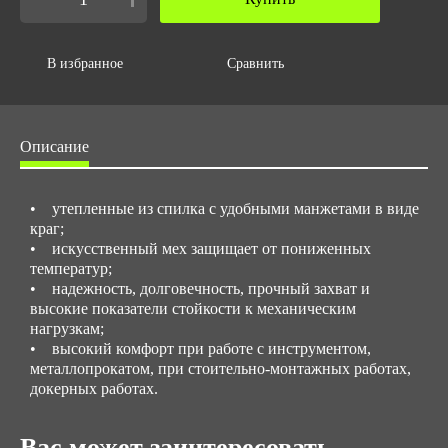
0.183
Объем за ед,м3
0.001
В избранное
Сравнить
Объем упаковки,м3
0.11928
Описание
• утепленные из спилка с удобными манжетами в виде
краг;
• искусственный мех защищает от пониженных
температур;
• надежность, долговечность, прочный захват и
высокие показатели стойкости к механическим
нагрузкам;
• высокий комфорт при работе с инструментом,
металлопрокатом, при стоительно-монтажных работах,
докерных работах.
Вас может заинтересовать