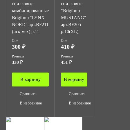
спилковые
спилковые
комбинированные
"Brigform
Brigform "LYNX
MUSTANG"
NORD" арт.BF211
арт.BF205
(иск.мех) р.11
р.10(XL)
Опт
Опт
300 ₽
410 ₽
Розница
Розница
330 ₽
451 ₽
В корзину
В корзину
Сравнить
Сравнить
В избранное
В избранное