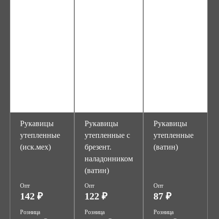
Рукавицы
Рукавицы
Рукавицы
утепленные
утепленные с
утепленные
(иск.мех)
брезент.
(ватин)
наладонником
(ватин)
Опт
Опт
Опт
142 ₽
122 ₽
87 ₽
Розница
Розница
Розница