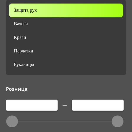
Защита рук
Вачеги
Краги
Перчатки
Рукавицы
Розница
—