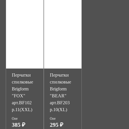
Перчатки
Перчатки
спилковые
спилковые
Brigform
Brigform
"FOX"
"BEAR"
арт.BF102
арт.BF203
р.11(XXL)
р.10(XL)
Опт
Опт
385 ₽
295 ₽