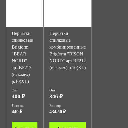
Перчатки
Перчатки
спилковые
спилковые
Brigform
комбинированные
"BEAR
Brigform "BISON
NORD"
NORD" арт.BF212
арт.BF213
(иск.мех) р.10(XL)
(иск.мех)
р.10(XL)
Опт
Опт
400 ₽
346 ₽
Розница
Розница
440 ₽
434.50 ₽