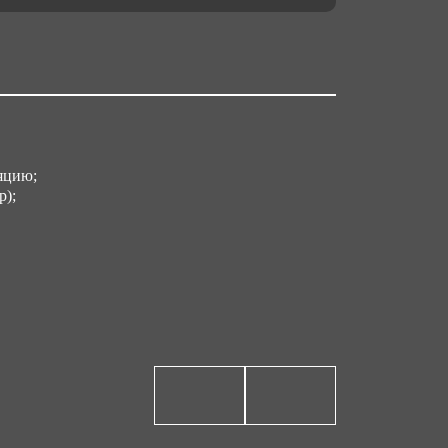
яцию;
р);