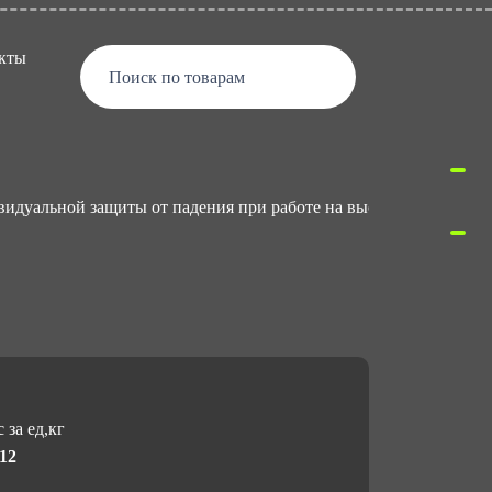
кты
Поиск по товарам
видуальной защиты от падения при работе на высоте
Заж
 за ед,кг
212