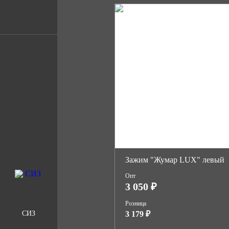
Зажим "Жумар LUX" левый
Опт
3 050 ₽
Розница
3 179 ₽
СИЗ