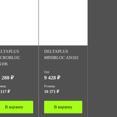
ELTAPLUS
DELTAPLUS
ICROBLOC
MINIBLOC AN102
106
т
Опт
 288 ₽
9 428 ₽
ница
Розница
 117 ₽
10 371 ₽
В корзину
В корзину