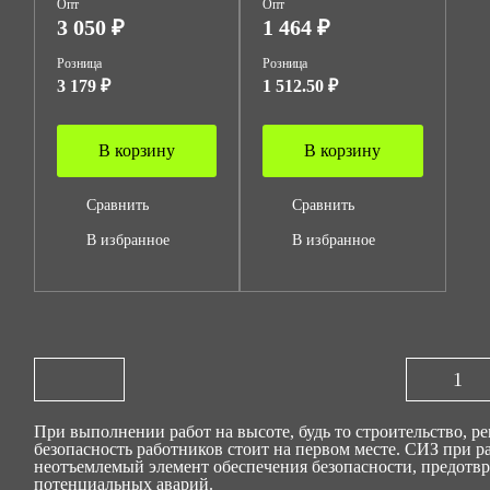
Опт
Опт
3 050 ₽
1 464 ₽
Розница
Розница
3 179 ₽
1 512.50 ₽
В корзину
В корзину
Сравнить
Сравнить
В избранное
В избранное
1
При выполнении работ на высоте, будь то строительство, р
безопасность работников стоит на первом месте. СИЗ при р
неотъемлемый элемент обеспечения безопасности, предотвр
потенциальных аварий.