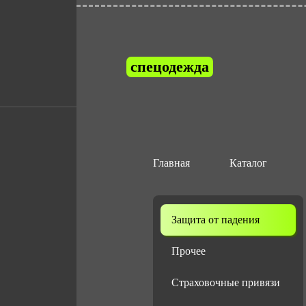
Средства инд
спецодежда
падения при р
Главная
Каталог
Защита от падения
Прочее
Страховочные привязи