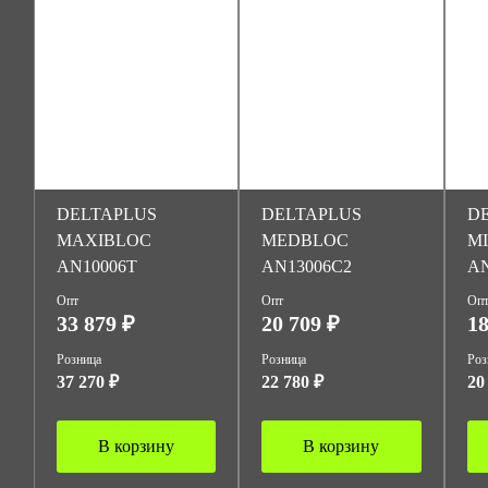
DELTAPLUS
DELTAPLUS
D
MAXIBLOC
MEDBLOC
M
AN10006T
AN13006C2
AN
Опт
Опт
Оп
33 879 ₽
20 709 ₽
18
Розница
Розница
Роз
37 270 ₽
22 780 ₽
20
В корзину
В корзину