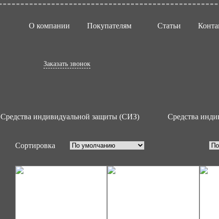
О компании
Покупателям
Статьи
Конта
ивидуальной защиты от
аботе на высоте
Заказать звонок
Средства индивидуальной защиты (СИЗ)
Средства инди
Сортировка